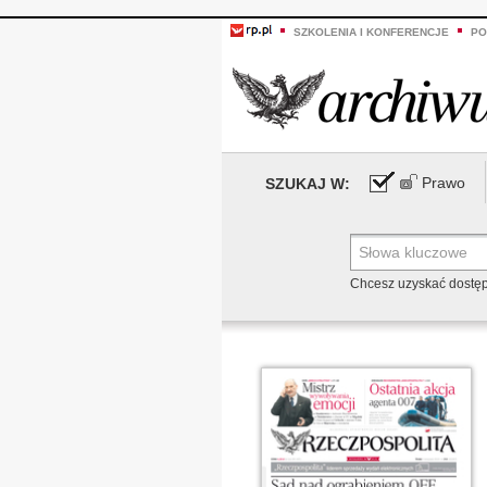
SZKOLENIA I KONFERENCJE
PO
Prawo
SZUKAJ W:
Chcesz uzyskać dostę