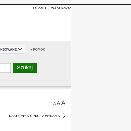
ZALOGUJ
ZAŁÓŻ KONTO
ANSOWANE
+ POMOC
A
A
A
NASTĘPNY ARTYKUŁ Z WYDANIA