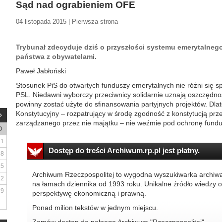
Sąd nad ograbieniem OFE
04 listopada 2015 | Pierwsza strona
Trybunał zdecyduje dziś o przyszłości systemu emerytalnego
państwa z obywatelami.
Paweł Jabłoński
Stosunek PiS do otwartych funduszy emerytalnych nie różni się sp
PSL. Niedawni wyborczy przeciwnicy solidarnie uznają oszczędno
powinny zostać użyte do sfinansowania partyjnych projektów. Dlat
Konstytucyjny – rozpatrujący w środę zgodność z konstytucją prz
zarządzanego przez nie majątku – nie weźmie pod ochronę funduszy
D
1
Dostęp do treści Archiwum.rp.pl jest płatny.
8
15
Archiwum Rzeczpospolitej to wygodna wyszukiwarka archiw
22
na łamach dziennika od 1993 roku. Unikalne źródło wiedzy o
29
perspektywę ekonomiczną i prawną.
Ponad milion tekstów w jednym miejscu.