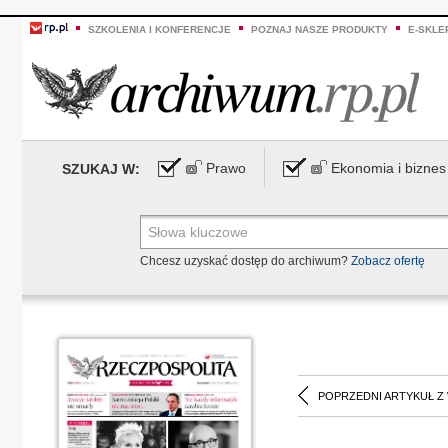
SZKOLENIA I KONFERENCJE
POZNAJ NASZE PRODUKTY
E-SKLE
Prawo
Ekonomia i biznes
SZUKAJ W:
Chcesz uzyskać dostęp do archiwum?
Zobacz ofertę
POPRZEDNI ARTYKUŁ Z