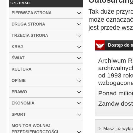
Outosurcing
SPIS TREŚCI
Tak duże przyr
PIERWSZA STRONA
może oznaczać 
DRUGA STRONA
jest przede wsz
TRZECIA STRONA
Dostęp do tr
KRAJ
ŚWIAT
Archiwum Rz
archiwalnyc
KULTURA
od 1993 roku
OPINIE
wzbogacone
PRAWO
Ponad milio
Zamów dostę
EKONOMIA
SPORT
MONITOR WOLNEJ
Masz już wyku
PRZEDSIĘBIORCZOŚCI