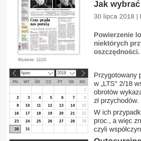
Jak wybrać
30 lipca 2018 
Powierzenie lo
niektórych pr
oszczędności.
Wydanie:
11115
lipiec
2018
Przygotowany pr
«
»
PN
WT
ŚR
CZ
PT
SB
ND
w „LTS" 2/18 w
1
obrotów wykaza
2
3
4
5
6
7
8
zł przychodów.
9
10
11
12
13
14
15
W ich przypadk
16
17
18
19
20
21
22
proc., a więc z
23
24
25
26
27
28
29
czyli współczy
30
31