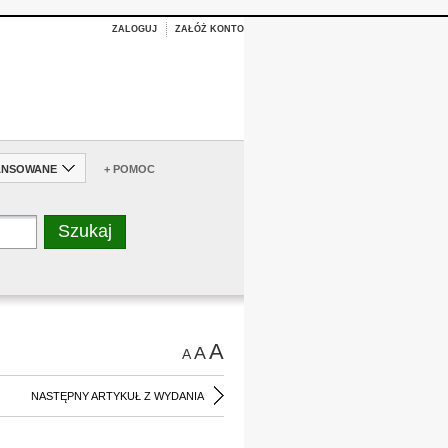
ZALOGUJ
ZAŁÓŻ KONTO
ANSOWANE
+ POMOC
A
A
A
NASTĘPNY ARTYKUŁ Z WYDANIA