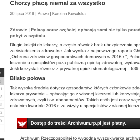
Chorzy płacą niemal za wszystko
30 lipca 2018 | Prawo | Karolina Kowalska
Zdrowie | Polacy coraz częściej opłacają sami nie tylko porady
pobyt w szpitalu.
Długie kolejki do lekarzy, a często również brak ubezpieczenia spr
za świadczenia zdrowotne. Jak wynika z najnowszego raportu G
„Ochrona zdrowia w gospodarstwach domowych w 2016 r.", Polacy
leczenie u specjalistów poza publiczną opieką zdrowotną, wydawal
Jeśli korzystali również z prywatnej opieki stomatologicznej – 539 
Blisko połowa
D
Tak wysoka średnia dotyczy gospodarstw, których członkowie zdec
1
lekarza prywatnie – opłacając go z własnej kieszeni lub korzysta
8
zdrowotnych, czyli tzw. abonamentów. Takich osób jest coraz wi
15
ostatnim kwartale 2016 r. za wizyty u specjalistów z własnej kiesze
22
29
Dostęp do treści Archiwum.rp.pl jest płatny.
Archiwum Rzeczpospolitej to wygodna wyszukiwarka archiw