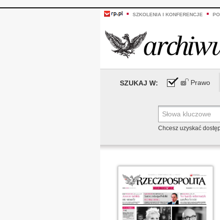
SZKOLENIA I KONFERENCJE
PO
Prawo
SZUKAJ W:
Chcesz uzyskać dostę