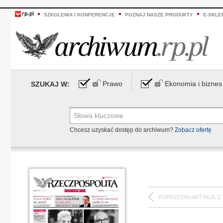
SZKOLENIA I KONFERENCJE
POZNAJ NASZE PRODUKTY
E-SKLE
Prawo
Ekonomia i biznes
SZUKAJ W:
Chcesz uzyskać dostęp do archiwum?
Zobacz ofertę
POPRZEDNI ARTYKUŁ Z