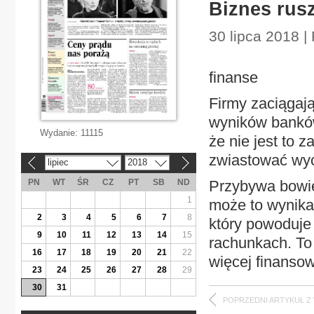
Biznes rusz
30 lipca 2018 |
finanse
Firmy zaciągaj
wyników banków 
Wydanie:
11115
że nie jest to 
zwiastować wyc
lipiec
2018
«
»
PN
WT
ŚR
CZ
PT
SB
ND
Przybywa bowie
1
może to wynika
2
3
4
5
6
7
8
który powoduje
9
10
11
12
13
14
15
rachunkach. To 
16
17
18
19
20
21
22
więcej finans
23
24
25
26
27
28
29
30
31
POPRZEDNI ARTYKUŁ Z