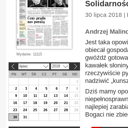
Solidarnoś
30 lipca 2018 |
Andrzej Mali
Jest taka opow
obiecał gospoda
Wydanie:
11115
gwóźdź gotować,
kawałek słonin
lipiec
2018
«
»
rzeczywiście p
PN
WT
ŚR
CZ
PT
SB
ND
nadziwić „kunsz
1
2
3
4
5
6
7
8
Dziś mamy opow
9
10
11
12
13
14
15
niepełnosprawn
16
17
18
19
20
21
22
najlepiej zarab
23
24
25
26
27
28
29
Bogaci nie zbie
30
31