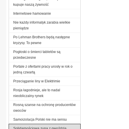
kupuje naszą żywność
Internetowe hamowanie
Nie każdy informatyk zarabia wielkie
pieniądze
Po Lehman Brothers będą następne
kryzysy. To pewne
Pogłoski o śmierci tabletów są
przedwczesne
Portale z ofertami pracy urosły w rok o
jedną czwartą
Przeciąganie liny w Elektrimie
Rosja łagodnieje, ale to nadal
nieobliczalny rynek
Rosną szanse na ochronę producentów
owoców
Samoizolacja Polski nie ma sensu
Solidarnościowa zupa z gwoździa