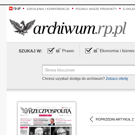
SZKOLENIA I KONFERENCJE
POZNAJ NASZE PRODUKTY
E-SKLE
Prawo
Ekonomia i biznes
SZUKAJ W:
Chcesz uzyskać dostęp do archiwum?
Zobacz ofertę
POPRZEDNI ARTYKUŁ Z