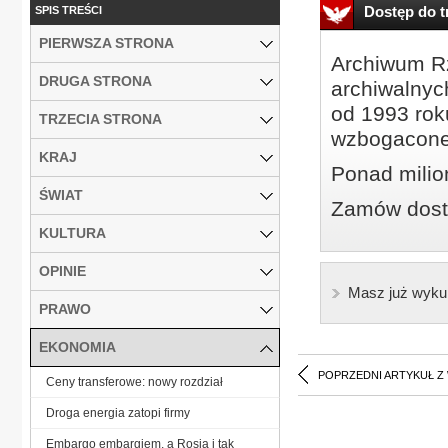
Dostęp do tr
SPIS TREŚCI
PIERWSZA STRONA
Archiwum Rz
DRUGA STRONA
archiwalnyc
od 1993 roku
TRZECIA STRONA
wzbogacone
KRAJ
Ponad milio
ŚWIAT
Zamów dostę
KULTURA
OPINIE
Masz już wyku
PRAWO
EKONOMIA
POPRZEDNI ARTYKUŁ Z
Ceny transferowe: nowy rozdział
Droga energia zatopi firmy
Embargo embargiem, a Rosja i tak