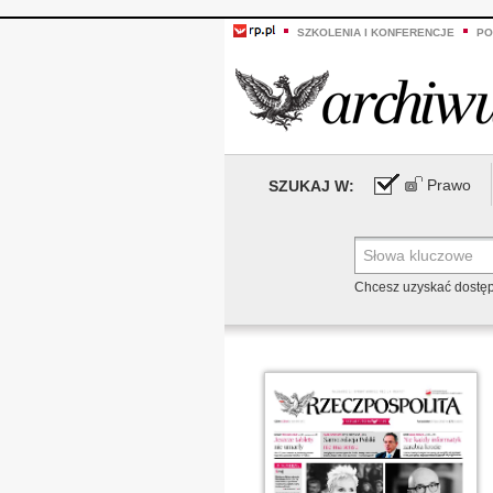
SZKOLENIA I KONFERENCJE
PO
Prawo
SZUKAJ W:
Chcesz uzyskać dostę