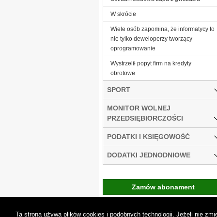
W skrócie
Wiele osób zapomina, że informatycy to
nie tylko deweloperzy tworzący
oprogramowanie
Wystrzelił popyt firm na kredyty
obrotowe
SPORT
MONITOR WOLNEJ
PRZEDSIĘBIORCZOŚCI
PODATKI I KSIĘGOWOŚĆ
DODATKI JEDNODNIOWE
Zamów abonament
Gremi Media:
O n
Ta strona używa plików cookies i podobnych technologii. Jeżeli nie z