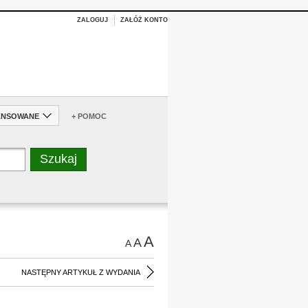
ZALOGUJ
ZAŁÓŻ KONTO
ANSOWANE
+ POMOC
A
A
A
NASTĘPNY ARTYKUŁ Z WYDANIA