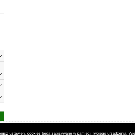
as
|
Regulamin
|
Reklama
|
Napisz do nas
|
Kontakt
|
Pliki cookies
|
Dek
mienisz ustawień, cookies będą zapisywane w pamięci Twojego urządzenia.
Wię