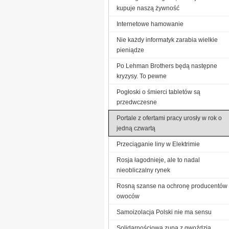
kupuje naszą żywność
Internetowe hamowanie
Nie każdy informatyk zarabia wielkie
pieniądze
Po Lehman Brothers będą następne
kryzysy. To pewne
Pogłoski o śmierci tabletów są
przedwczesne
Portale z ofertami pracy urosły w rok o
jedną czwartą
Przeciąganie liny w Elektrimie
Rosja łagodnieje, ale to nadal
nieobliczalny rynek
Rosną szanse na ochronę producentów
owoców
Samoizolacja Polski nie ma sensu
Solidarnościowa zupa z gwoździa