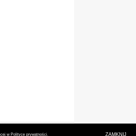
laracja dostępności
ZAMKNIJ
cej w Polityce prywatności
.