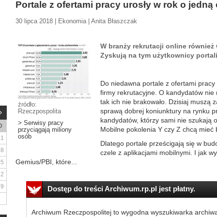
Portale z ofertami pracy urosły w rok o jedną
30 lipca 2018 | Ekonomia | Anita Błaszczak
W branży rekrutacji online również
Zyskują na tym użytkownicy portali
Do niedawna portale z ofertami pracy
firmy rekrutacyjne. O kandydatów nie m
tak ich nie brakowało. Dzisiaj muszą 
źródło:
sprawą dobrej koniunktury na rynku pr
Rzeczpospolita
kandydatów, którzy sami nie szukają o
> Serwisy pracy
D
Mobilne pokolenia Y czy Z chcą mieć
przyciągają miliony
osób
1
Dlatego portale prześcigają się w bu
8
czele z aplikacjami mobilnymi. I jak 
Gemius/PBI, które...
15
22
29
Dostęp do treści Archiwum.rp.pl jest płatny.
Archiwum Rzeczpospolitej to wygodna wyszukiwarka archiw