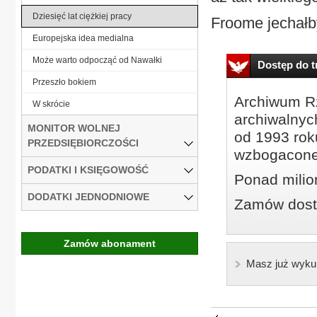
Dziesięć lat ciężkiej pracy
Froome jechałb
Europejska idea medialna
Może warto odpocząć od Nawałki
Dostęp do tr
Przeszło bokiem
Archiwum Rz
W skrócie
archiwalnyc
MONITOR WOLNEJ
od 1993 roku
PRZEDSIĘBIORCZOŚCI
wzbogacone
PODATKI I KSIĘGOWOŚĆ
Ponad milio
DODATKI JEDNODNIOWE
Zamów dostę
Zamów abonament
Masz już wyku