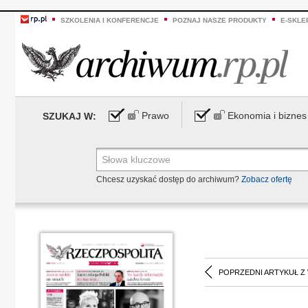
SZKOLENIA I KONFERENCJE
POZNAJ NASZE PRODUKTY
E-SKLE
Prawo
Ekonomia i biznes
SZUKAJ W:
Chcesz uzyskać dostęp do archiwum?
Zobacz ofertę
POPRZEDNI ARTYKUŁ Z