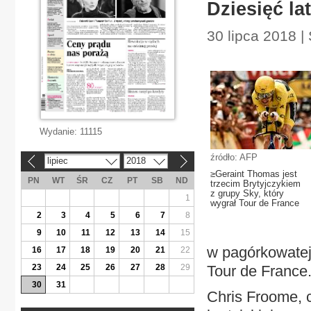
Dziesięć lat
30 lipca 2018 |
Wydanie:
11115
źródło: AFP
lipiec
2018
«
»
≥Geraint Thomas jest
PN
WT
ŚR
CZ
PT
SB
ND
trzecim Brytyjczykiem
z grupy Sky, który
1
wygrał Tour de France
2
3
4
5
6
7
8
9
10
11
12
13
14
15
w pagórkowatej 
16
17
18
19
20
21
22
23
24
25
26
27
28
29
Tour de France
30
31
Chris Froome, c