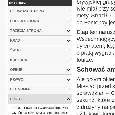
brytyjskiej gru
SPIS TREŚCI
Nie miał przy s
PIERWSZA STRONA
mety. Stracił 5
DRUGA STRONA
do Fontenay je
TRZECIA STRONA
Etap ten narusz
Wszechmogący 
KRAJ
dylematem, ko
ŚWIAT
o piątą wygraną
tourze.
KULTURA
Schować am
OPINIE
Ale gołym okie
PRAWO
Miesiąc przed s
EKONOMIA
sprawdzian – C
SPORT
sekund, które 
z drużyny na p
28. Bieg Powstania Warszawskiego. We
aż tak wielkieg
wrześniu w Krynicy Mila Niepodległości