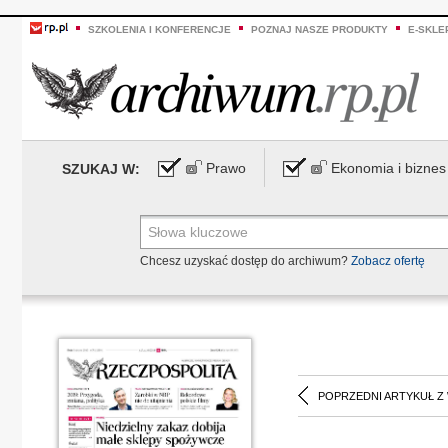
SZKOLENIA I KONFERENCJE
POZNAJ NASZE PRODUKTY
E-SKLE
Prawo
Ekonomia i biznes
SZUKAJ W:
Chcesz uzyskać dostęp do archiwum?
Zobacz ofertę
POPRZEDNI ARTYKUŁ Z