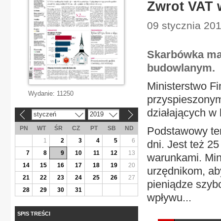
Zwrot VAT 
09 stycznia 20
Skarbówka ma
budowlanym.
Ministerstwo 
Wydanie:
11250
przyspieszonym
działających w
styczeń
2019
«
»
PN
WT
ŚR
CZ
PT
SB
ND
Podstawowy ter
1
2
3
4
5
6
dni. Jest też 2
7
8
9
10
11
12
13
warunkami. Mini
14
15
16
17
18
19
20
urzędnikom, a
21
22
23
24
25
26
27
pieniądze szybc
28
29
30
31
wpływu...
SPIS TREŚCI