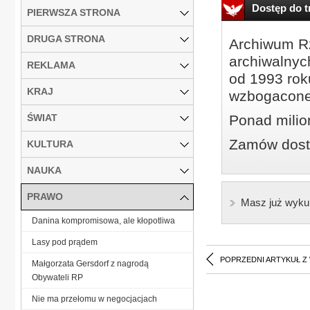
Dostęp do tr
PIERWSZA STRONA
DRUGA STRONA
Archiwum Rz
archiwalnyc
REKLAMA
od 1993 roku
KRAJ
wzbogacone
ŚWIAT
Ponad milio
Zamów dostę
KULTURA
NAUKA
PRAWO
Masz już wyku
Danina kompromisowa, ale kłopotliwa
Lasy pod prądem
POPRZEDNI ARTYKUŁ Z
Małgorzata Gersdorf z nagrodą
Obywateli RP
Nie ma przełomu w negocjacjach