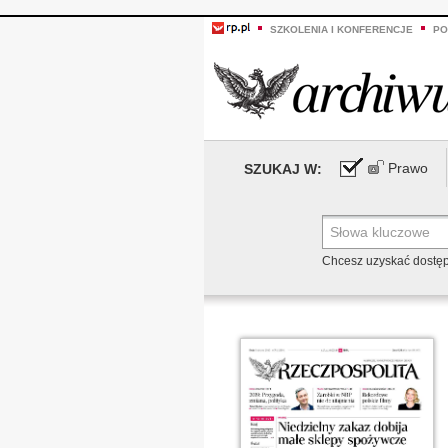
SZKOLENIA I KONFERENCJE
PO
Prawo
SZUKAJ W:
Chcesz uzyskać dostę