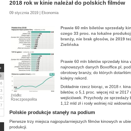
2018 rok w kinie należał do polskich filmów
09 stycznia 2019 | Ekonomia
Prawie 60 mln biletów sprzedały ki
czego 33 proc. na lokalne produkcj
branży, nie brak głosów, że 2019 t
Zielińska
Prawie 60 mln biletów sprzedały kina 
najnowszych danych Boxoffice.pl, po
obrotowy branży, do których dotarli
D
kolejny rekord.
6
Dokładnie rzecz biorąc, w 2018 r. kin
13
biletów, o 5,1 proc. więcej niż w 2017 
źródło:
wejściówek. Przychody ze sprzedaży b
20
Rzeczpospolita
1,12 mld zł i rosły wolniej niż widownia
27
Polskie produkcje stanęły na podium
Pierwsze trzy miejsca najpopularniejszych filmów kinowych w ubi
produkcji.