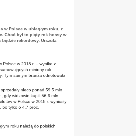
na w Polsce w ubiegłym roku, z
e. Choć był to piąty rok hossy w
eż będzie rekordowy. Urszula
w Polsce w 2018 r. – wynika z
dsumowujących miniony rok
śmy. Tym samym branża odnotowała
a sprzedały nieco ponad 59,5 mln
r., gdy widzowie kupili 56,6 mln
iletów w Polsce w 2018 r. wyniosły
, bo tylko o 4,7 proc.
egłym roku należą do polskich