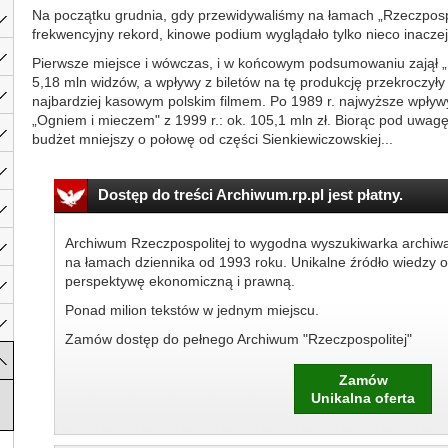
Na początku grudnia, gdy przewidywaliśmy na łamach „Rzeczpospol
frekwencyjny rekord, kinowe podium wyglądało tylko nieco inaczej
Pierwsze miejsce i wówczas, i w końcowym podsumowaniu zajął „Kl
5,18 mln widzów, a wpływy z biletów na tę produkcję przekroczyły 
najbardziej kasowym polskim filmem. Po 1989 r. najwyższe wpływy
„Ogniem i mieczem" z 1999 r.: ok. 105,1 mln zł. Biorąc pod uwagę
budżet mniejszy o połowę od części Sienkiewiczowskiej...
Dostęp do treści Archiwum.rp.pl jest płatny.
Archiwum Rzeczpospolitej to wygodna wyszukiwarka archiw
na łamach dziennika od 1993 roku. Unikalne źródło wiedzy o
perspektywę ekonomiczną i prawną.
Ponad milion tekstów w jednym miejscu.
Zamów dostęp do pełnego Archiwum "Rzeczpospolitej"
Zamów
Unikalna oferta