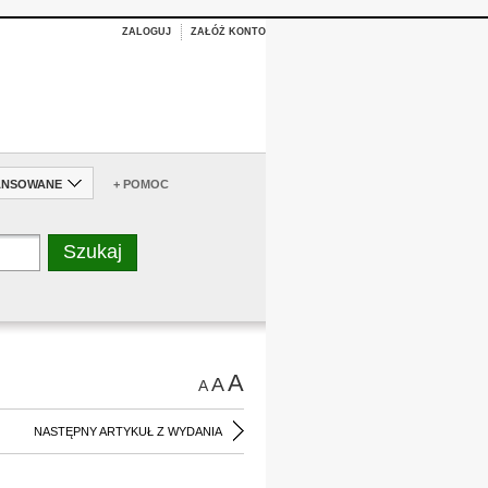
ZALOGUJ
ZAŁÓŻ KONTO
ANSOWANE
+ POMOC
A
A
A
NASTĘPNY ARTYKUŁ Z WYDANIA