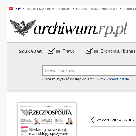
SZKOLENIA I KONFERENCJE
POZNAJ NASZE PRODUKTY
E-SKLE
Prawo
Ekonomia i biznes
SZUKAJ W:
Chcesz uzyskać dostęp do archiwum?
Zobacz ofertę
POPRZEDNI ARTYKUŁ Z