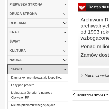
PIERWSZA STRONA
Dostęp do tr
DRUGA STRONA
Archiwum Rz
REKLAMA
archiwalnyc
od 1993 roku
KRAJ
wzbogacone
ŚWIAT
Ponad milio
KULTURA
Zamów dostę
NAUKA
PRAWO
Masz już wyku
Danina kompromisowa, ale kłopotliwa
Lasy pod prądem
Małgorzata Gersdorf z nagrodą
POPRZEDNI ARTYKUŁ Z
Obywateli RP
Nie ma przełomu w negocjacjach