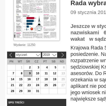
Rada wybra
09 stycznia 20
Jeszcze w styc
nazwiskami 60
wakat w sądz
Wydanie:
11250
Krajowa Rada S
posiedzenie. N
styczeń
2019
«
»
rozpatrzenie wn
PN
WT
ŚR
CZ
PT
SB
ND
sędziowskiej K
1
2
3
4
5
6
asesorów. Do R
7
8
9
10
11
12
13
orzekania w sąd
14
15
16
17
18
19
20
aplikant nie po
21
22
23
24
25
26
27
28
29
30
31
jego wniosek ni
największe sądy
SPIS TREŚCI