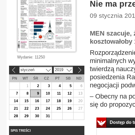
Nie ma prz
09 stycznia 20
MEN szacuje, ż
kosztowałoby 
Rozporządzenie
Wydanie:
11250
minimalnych wyn
twierdzą naucz
styczeń
2019
«
»
posiedzenia Ra
PN
WT
ŚR
CZ
PT
SB
ND
negocjacji podw
1
2
3
4
5
6
7
8
9
10
11
12
13
– Obecny na po
14
15
16
17
18
19
20
się do propozycj
21
22
23
24
25
26
27
28
29
30
31
Dostęp do tr
SPIS TREŚCI