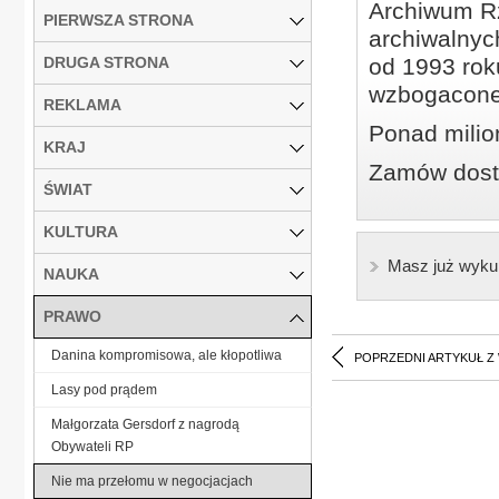
Archiwum Rz
PIERWSZA STRONA
archiwalnyc
DRUGA STRONA
od 1993 roku
wzbogacone
REKLAMA
Ponad milio
KRAJ
Zamów dostę
ŚWIAT
KULTURA
Masz już wyku
NAUKA
PRAWO
Danina kompromisowa, ale kłopotliwa
POPRZEDNI ARTYKUŁ Z
Lasy pod prądem
Małgorzata Gersdorf z nagrodą
Obywateli RP
Nie ma przełomu w negocjacjach