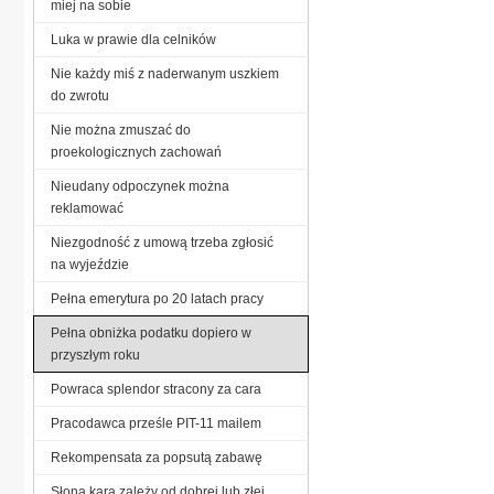
miej na sobie
Luka w prawie dla celników
Nie każdy miś z naderwanym uszkiem
do zwrotu
Nie można zmuszać do
proekologicznych zachowań
Nieudany odpoczynek można
reklamować
Niezgodność z umową trzeba zgłosić
na wyjeździe
Pełna emerytura po 20 latach pracy
Pełna obniżka podatku dopiero w
przyszłym roku
Powraca splendor stracony za cara
Pracodawca prześle PIT-11 mailem
Rekompensata za popsutą zabawę
Słona kara zależy od dobrej lub złej