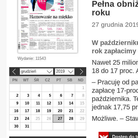
Pełna obni
roku
27 grudnia 2019
W październik
rok zapłacimy 
Wydanie:
11543
Nawet 25 milio
18 do 17 proc. A
grudzień
2019
«
»
PN
WT
ŚR
CZ
PT
SB
ND
– Pracuję od p
1
zapłacę 17-pro
2
3
4
5
6
7
8
października. T
9
10
11
12
13
14
15
jednak 17,75 pr
16
17
18
19
20
21
22
Możliwe. – Staw
23
24
25
26
27
28
29
30
31
Dostęp do tr