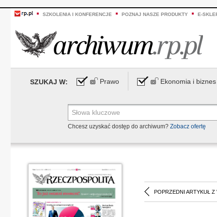
SZKOLENIA I KONFERENCJE
POZNAJ NASZE PRODUKTY
E-SKLE
Prawo
Ekonomia i biznes
SZUKAJ W:
Chcesz uzyskać dostęp do archiwum?
Zobacz ofertę
POPRZEDNI ARTYKUŁ Z