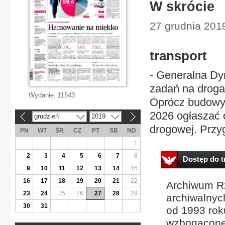
W skrócie
27 grudnia 201
transport
- Generalna Dyr
zadań na drogac
Wydanie:
11543
Oprócz budowy 
2026 ogłaszać o
grudzień
2019
«
»
drogowej. Przyg
PN
WT
ŚR
CZ
PT
SB
ND
1
2
3
4
5
6
7
8
Dostęp do tr
9
10
11
12
13
14
15
16
17
18
19
20
21
22
Archiwum Rz
23
24
25
26
27
28
29
archiwalnyc
30
31
od 1993 roku
wzbogacone