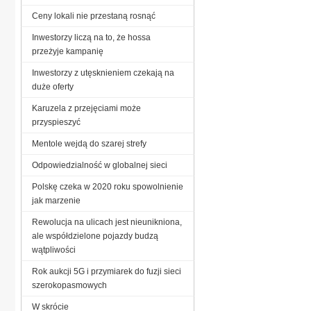
Ceny lokali nie przestaną rosnąć
Inwestorzy liczą na to, że hossa
przeżyje kampanię
Inwestorzy z utęsknieniem czekają na
duże oferty
Karuzela z przejęciami może
przyspieszyć
Mentole wejdą do szarej strefy
Odpowiedzialność w globalnej sieci
Polskę czeka w 2020 roku spowolnienie
jak marzenie
Rewolucja na ulicach jest nieunikniona,
ale współdzielone pojazdy budzą
wątpliwości
Rok aukcji 5G i przymiarek do fuzji sieci
szerokopasmowych
W skrócie