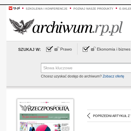
SZKOLENIA I KONFERENCJE
POZNAJ NASZE PRODUKTY
E-SKLE
Prawo
Ekonomia i biznes
SZUKAJ W:
Chcesz uzyskać dostęp do archiwum?
Zobacz ofertę
POPRZEDNI ARTYKUŁ Z