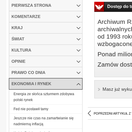
PIERWSZA STRONA
Dostęp do tr
KOMENTARZE
Archiwum Rz
KRAJ
archiwalnyc
od 1993 roku
ŚWIAT
wzbogacone
KULTURA
Ponad milio
OPINIE
Zamów dostę
PRAWO CO DNIA
EKONOMIA I RYNEK
Masz już wyku
Energia ze słońca szturmem zdobywa
polski rynek
Fed nie postawił tamy
POPRZEDNI ARTYKUŁ Z
Jeszcze nie czas na zamartwianie się
nadmierną inflacją