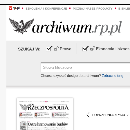
SZKOLENIA I KONFERENCJE
POZNAJ NASZE PRODUKTY
E-SKLE
Prawo
Ekonomia i biznes
SZUKAJ W:
Chcesz uzyskać dostęp do archiwum?
Zobacz ofertę
POPRZEDNI ARTYKUŁ Z