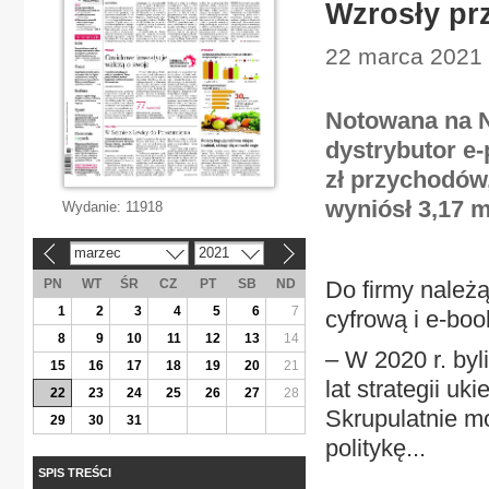
Wzrosły pr
22 marca 2021 
Notowana na N
dystrybutor e-
zł przychodów,
wyniósł 3,17 m
Wydanie:
11918
marzec
2021
«
»
PN
WT
ŚR
CZ
PT
SB
ND
Do firmy należą
1
2
3
4
5
6
7
cyfrową i e-bo
8
9
10
11
12
13
14
– W 2020 r. by
15
16
17
18
19
20
21
lat strategii u
22
23
24
25
26
27
28
Skrupulatnie m
29
30
31
politykę...
SPIS TREŚCI