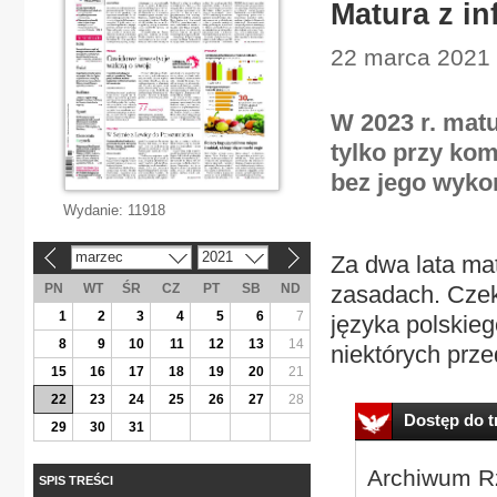
Matura z i
22 marca 2021 
W 2023 r. mat
tylko przy kom
bez jego wykor
Wydanie:
11918
marzec
2021
Za dwa lata ma
«
»
PN
WT
ŚR
CZ
PT
SB
ND
zasadach. Czek
1
2
3
4
5
6
7
języka polskie
8
9
10
11
12
13
14
niektórych prze
15
16
17
18
19
20
21
22
23
24
25
26
27
28
Dostęp do tr
29
30
31
Archiwum Rz
SPIS TREŚCI