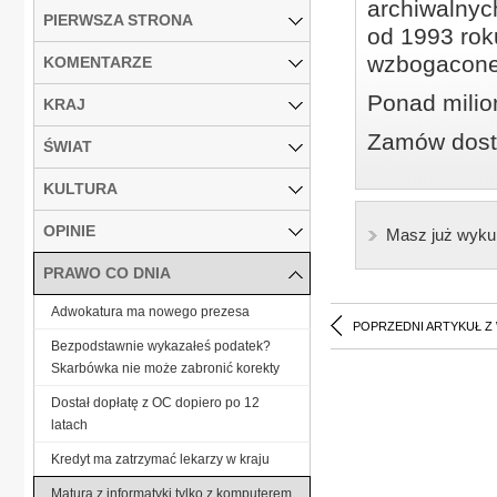
archiwalnyc
PIERWSZA STRONA
od 1993 roku
wzbogacone
KOMENTARZE
Ponad milio
KRAJ
Zamów dostę
ŚWIAT
KULTURA
OPINIE
Masz już wyku
PRAWO CO DNIA
Adwokatura ma nowego prezesa
POPRZEDNI ARTYKUŁ Z
Bezpodstawnie wykazałeś podatek?
Skarbówka nie może zabronić korekty
Dostał dopłatę z OC dopiero po 12
latach
Kredyt ma zatrzymać lekarzy w kraju
Matura z informatyki tylko z komputerem