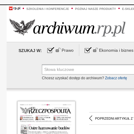
SZKOLENIA I KONFERENCJE
POZNAJ NASZE PRODUKTY
E-SKLE
Prawo
Ekonomia i biznes
SZUKAJ W:
Chcesz uzyskać dostęp do archiwum?
Zobacz ofertę
POPRZEDNI ARTYKUŁ Z