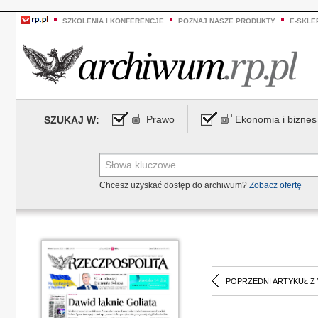
SZKOLENIA I KONFERENCJE
POZNAJ NASZE PRODUKTY
E-SKLE
Prawo
Ekonomia i biznes
SZUKAJ W:
Chcesz uzyskać dostęp do archiwum?
Zobacz ofertę
POPRZEDNI ARTYKUŁ Z