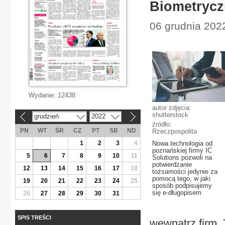
Biometrycz
06 grudnia 202
Wydanie:
12438
autor zdjęcia:
shutterstock
grudzień
2022
«
»
źródło:
PN
WT
ŚR
CZ
PT
SB
ND
Rzeczpospolita
1
2
3
4
Nowa technologia od
poznańskiej firmy IC
5
6
7
8
9
10
11
Solutions pozwoli na
potwierdzanie
12
13
14
15
16
17
18
tożsamości jedynie za
pomocą tego, w jaki
19
20
21
22
23
24
25
sposób podpisujemy
się e-długopisem
26
27
28
29
30
31
SPIS TREŚCI
wewnątrz firm. 