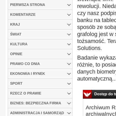
PIERWSZA STRONA
rewolucji. Nied
czy nasz podpi
KOMENTARZE
banku na tableci
KRAJ
sposób ze sobą
grafolog jest w
ŚWIAT
tożsamość. Tera
KULTURA
Solutions.
OPINIE
Badanie wykaza
różnie, to posi
PRAWO CO DNIA
danych biometr
EKONOMIA I RYNEK
automatyczną..
SPORT
RZECZ O PRAWIE
Dostęp do tr
BIZNES: BEZPIECZNA FIRMA
Archiwum Rz
ADMINISTRACJA I SAMORZĄD
archiwalnyc