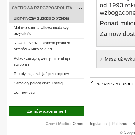
od 1993 roku
CYFROWA RZECZPOSPOLITA
wzbogacone
Biometryczny długopis to przełom
Ponad milio
Metawersum: chwilowa moda czy
Zamów dostę
przyszłość
Nowe narzędzie Disneya postarza
aktorów w kilka sekund
Polacy zastąpią wełnę mineralną i
Masz już wyku
styropian
Roboty mają zabijać przestępców
Samoloty polecą ciszej i taniej
POPRZEDNI ARTYKUŁ Z
technowieści
Zamów abonament
Gremi Media:
O nas
|
Regulamin
|
Reklama
|
N
© Copyr