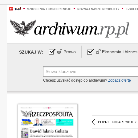
SZKOLENIA I KONFERENCJE
POZNAJ NASZE PRODUKTY
E-SKLE
Prawo
Ekonomia i biznes
SZUKAJ W:
Chcesz uzyskać dostęp do archiwum?
Zobacz ofertę
POPRZEDNI ARTYKUŁ Z