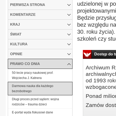
udzielonej w po
PIERWSZA STRONA
projektowanymi
KOMENTARZE
Będzie przysłu
bez względu na
KRAJ
30. roku życia)
ŚWIAT
szkoleń czy stu
KULTURA
OPINIE
Dostęp do tr
PRAWO CO DNIA
Archiwum Rz
50-lecie pracy naukowej prof.
archiwalnyc
Wojciecha J. Katnera
od 1993 roku
wzbogacone
Darmowa nauka dla każdego
bezrobotnego
Ponad milio
Długi proces przed sądem: wojna
Zamów dostę
rodziców – trauma dzieci
E-portal wyda fiskusowi dane