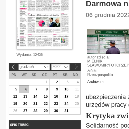
Darmowa na
06 grudnia 2022
Wydanie:
12438
autor zdjęcia:
MIELNIK
SLAWOMIR/FOTORZE
grudzień
2022
«
»
źródło:
Rzeczpospolita
PN
WT
ŚR
CZ
PT
SB
ND
Archiwum
1
2
3
4
5
6
7
8
9
10
11
ubezpieczenia 
12
13
14
15
16
17
18
urzędów pracy 
19
20
21
22
23
24
25
26
27
28
29
30
31
Krytyka zw
Solidarność po
SPIS TREŚCI