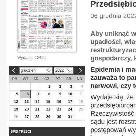
Przedsiębio
06 grudnia 202
Aby uniknąć w
upadłości, wła
restrukturyza
gospodarczy, 
Wydanie:
12438
Epidemia i mas
grudzień
2022
«
»
zauważa to pa
PN
WT
ŚR
CZ
PT
SB
ND
nerwowi, czy t
1
2
3
4
5
6
7
8
9
10
11
Wydaje się, że
12
13
14
15
16
17
18
przedsiębiorcam
19
20
21
22
23
24
25
Rzeczywistość 
26
27
28
29
30
31
sądu jest rozst
postępowań wyn
SPIS TREŚCI