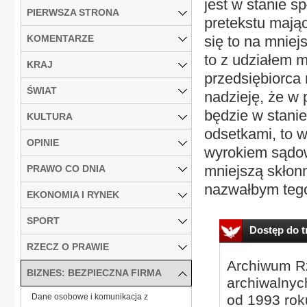
jest w stanie s
PIERWSZA STRONA
pretekstu mają
KOMENTARZE
się to na mnie
to z udziałem m
KRAJ
przedsiębiorca
ŚWIAT
nadzieję, że w 
będzie w stanie
KULTURA
odsetkami, to 
OPINIE
wyrokiem sądo
mniejszą skłon
PRAWO CO DNIA
nazwałbym tego
EKONOMIA I RYNEK
SPORT
Dostęp do tr
RZECZ O PRAWIE
Archiwum Rz
BIZNES: BEZPIECZNA FIRMA
archiwalnyc
Dane osobowe i komunikacja z
od 1993 roku