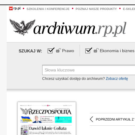
SZKOLENIA I KONFERENCJE
POZNAJ NASZE PRODUKTY
E-SKLE
Prawo
Ekonomia i biznes
SZUKAJ W:
Chcesz uzyskać dostęp do archiwum?
Zobacz ofertę
POPRZEDNI ARTYKUŁ Z