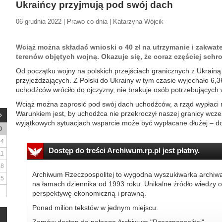
Ukraińcy przyjmują pod swój dach
06 grudnia 2022 | Prawo co dnia | Katarzyna Wójcik
Wciąż można składać wnioski o 40 zł na utrzymanie i zakwa
terenów objętych wojną. Okazuje się, że coraz częściej schro
Od początku wojny na polskich przejściach granicznych z Ukrainą
przyjeżdżających. Z Polski do Ukrainy w tym czasie wyjechało 6,3
uchodźców wróciło do ojczyzny, nie brakuje osób potrzebujących 
Wciąż można zaprosić pod swój dach uchodźców, a rząd wypłaci na
Warunkiem jest, by uchodźca nie przekroczył naszej granicy wcze
wyjątkowych sytuacjach wsparcie może być wypłacane dłużej – dot
D
4
Dostęp do treści Archiwum.rp.pl jest płatny.
11
18
Archiwum Rzeczpospolitej to wygodna wyszukiwarka archiw
25
na łamach dziennika od 1993 roku. Unikalne źródło wiedzy o
perspektywę ekonomiczną i prawną.
Ponad milion tekstów w jednym miejscu.