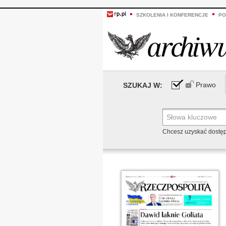
SZKOLENIA I KONFERENCJE
PO
Prawo
SZUKAJ W:
Chcesz uzyskać dostę