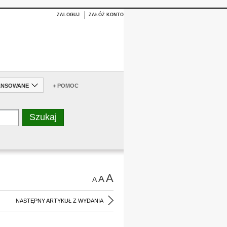
ZALOGUJ
ZAŁÓŻ KONTO
ANSOWANE
+ POMOC
A
A
A
NASTĘPNY ARTYKUŁ Z WYDANIA