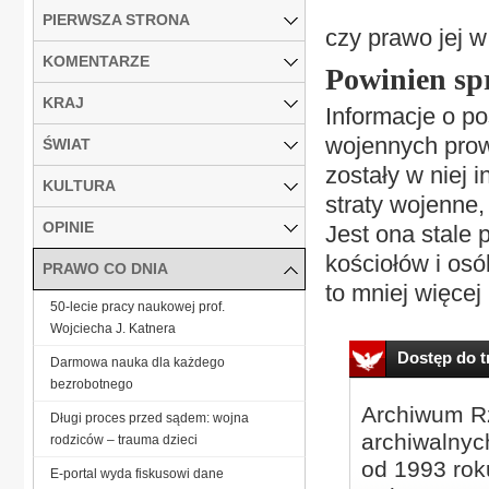
PIERWSZA STRONA
czy prawo jej 
KOMENTARZE
Powinien sp
KRAJ
Informacje o p
wojennych prow
ŚWIAT
zostały w niej 
KULTURA
straty wojenne
OPINIE
Jest ona stale
kościołów i osó
PRAWO CO DNIA
to mniej więcej 
50-lecie pracy naukowej prof.
Wojciecha J. Katnera
Dostęp do tr
Darmowa nauka dla każdego
bezrobotnego
Archiwum Rz
Długi proces przed sądem: wojna
archiwalnyc
rodziców – trauma dzieci
od 1993 roku
E-portal wyda fiskusowi dane