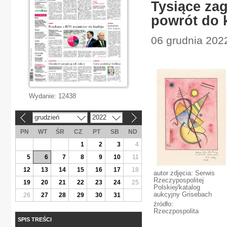
Tysiące zag
powrót do 
06 grudnia 202
Wydanie:
12438
grudzień
2022
«
»
PN
WT
ŚR
CZ
PT
SB
ND
1
2
3
4
5
6
7
8
9
10
11
12
13
14
15
16
17
18
autor zdjęcia: Serwis
Rzeczypospolitej
19
20
21
22
23
24
25
Polskiej/katalog
aukcyjny Grisebach
26
27
28
29
30
31
źródło:
Rzeczpospolita
SPIS TREŚCI