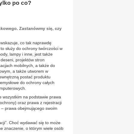
ylko po co?
ynkowego. Zastanówmy się, czy
e wskazuje, co tak naprawdę
to służy do ochrony twórczości w
dy, lampy i inne, jest także
deseni, projektów stron
acjach mobilnych, a także do
arowym, a także utworem w
ewnętrzną postać produktu
rzemysłowe do ochrony całych
omputerowych.
e wszystkim na podstawie prawa
ochrony) oraz prawa z rejestracji
 – prawa obejmującego swoim
acji”. Choć wydawać się to może
e znaczenie, o którym wiele osób