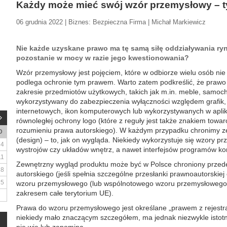
Każdy może mieć swój wzór przemysłowy – t
06 grudnia 2022 | Biznes: Bezpieczna Firma | Michał Markiewicz
Nie każde uzyskane prawo ma tę samą siłę oddziaływania r
pozostanie w mocy w razie jego kwestionowania?
Wzór przemysłowy jest pojęciem, które w odbiorze wielu osób ni
podlega ochronie tym prawem. Warto zatem podkreślić, że prawo 
zakresie przedmiotów użytkowych, takich jak m.in. meble, samocho
wykorzystywany do zabezpieczenia wyłączności względem grafik, 
internetowych, ikon komputerowych lub wykorzystywanych w aplik
równoległej ochrony logo (które z reguły jest także znakiem tow
rozumieniu prawa autorskiego). W każdym przypadku chronimy z
D
(design) – to, jak on wygląda. Niekiedy wykorzystuje się wzory p
4
wystrojów czy układów wnętrz, a nawet interfejsów programów k
11
Zewnętrzny wygląd produktu może być w Polsce chroniony przed
18
autorskiego (jeśli spełnia szczególne przesłanki prawnoautorskiej 
25
wzoru przemysłowego (lub wspólnotowego wzoru przemysłowego
zakresem całe terytorium UE).
Prawa do wzoru przemysłowego jest określane „prawem z rejestr
niekiedy mało znaczącym szczegółem, ma jednak niezwykle istotn