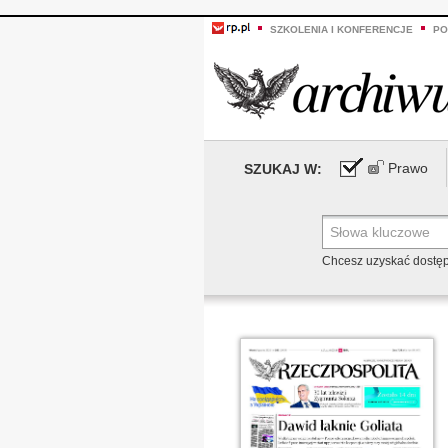
SZKOLENIA I KONFERENCJE
PO
Prawo
SZUKAJ W:
Chcesz uzyskać dostę