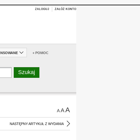
ZALOGUJ
ZAŁÓŻ KONTO
ANSOWANE
+ POMOC
A
A
A
NASTĘPNY ARTYKUŁ Z WYDANIA