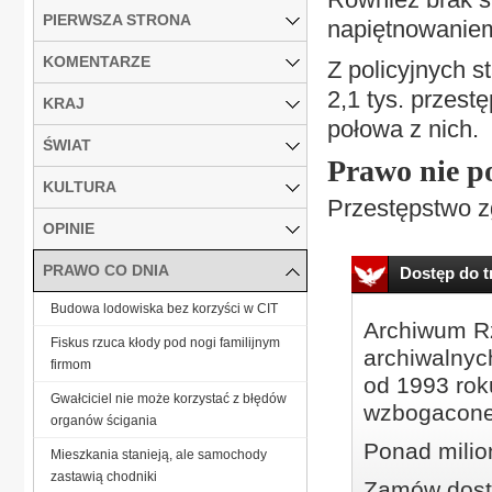
PIERWSZA STRONA
napiętnowaniem
KOMENTARZE
Z policyjnych s
2,1 tys. przest
KRAJ
połowa z nich.
ŚWIAT
Prawo nie 
KULTURA
Przestępstwo zg
OPINIE
PRAWO CO DNIA
Dostęp do tr
Budowa lodowiska bez korzyści w CIT
Archiwum Rz
Fiskus rzuca kłody pod nogi familijnym
archiwalnyc
firmom
od 1993 roku
Gwałciciel nie może korzystać z błędów
wzbogacone
organów ścigania
Ponad milio
Mieszkania stanieją, ale samochody
zastawią chodniki
Zamów dostę