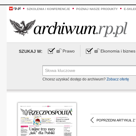
SZKOLENIA I KONFERENCJE
POZNAJ NASZE PRODUKTY
E-SKLE
Prawo
Ekonomia i biznes
SZUKAJ W:
Chcesz uzyskać dostęp do archiwum?
Zobacz ofertę
POPRZEDNI ARTYKUŁ Z