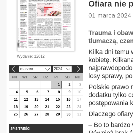
Ofiara nie 
01 marca 2024 
Trauma i obaw
tłumaczą, czemu
Kilka dni temu
Wydanie:
12812
kobietę. Kilkan
najprawdopodob
marzec
2024
«
»
losy sprawy, p
PN
WT
ŚR
CZ
PT
SB
ND
1
2
3
Polskie prawo n
4
5
6
7
8
9
10
dodatku tylko co
11
12
13
14
15
16
17
postępowania k
18
19
20
21
22
23
24
Dlaczego ofiary
25
26
27
28
29
30
31
– Bo to bardzo
SPIS TREŚCI
Również brak ś