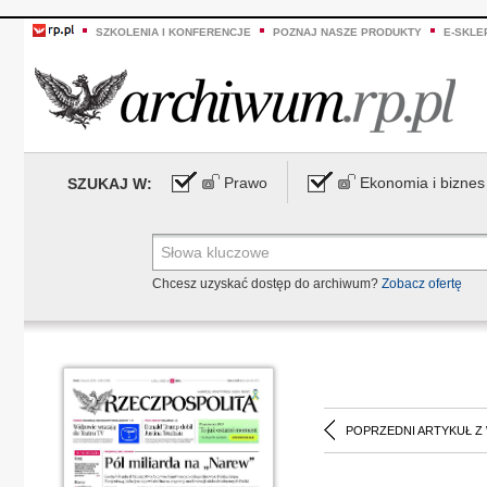
SZKOLENIA I KONFERENCJE
POZNAJ NASZE PRODUKTY
E-SKLE
Prawo
Ekonomia i biznes
SZUKAJ W:
Chcesz uzyskać dostęp do archiwum?
Zobacz ofertę
POPRZEDNI ARTYKUŁ Z