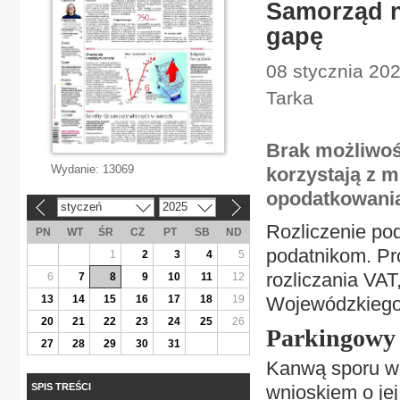
Samorząd n
gapę
08 stycznia 202
Tarka
Brak możliwośc
Wydanie:
13069
korzystają z m
opodatkowania
styczeń
2025
«
»
Rozliczenie po
PN
WT
ŚR
CZ
PT
SB
ND
podatnikom. Pro
1
2
3
4
5
rozliczania VAT
6
7
8
9
10
11
12
13
14
15
16
17
18
19
Wojewódzkiego 
20
21
22
23
24
25
26
Parkingowy 
27
28
29
30
31
Kanwą sporu w s
SPIS TREŚCI
wnioskiem o je