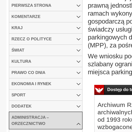
prawną jednost
PIERWSZA STRONA
ramach wykonyw
KOMENTARZE
gospodarczą po
KRAJ
świadczy usług
parkingowych dl
RZECZ O POLITYCE
(MPP), za pośr
ŚWIAT
We wniosku pod
KULTURA
szlabany ogran
miejsca parkin
PRAWO CO DNIA
EKONOMIA I RYNEK
Dostęp do tr
SPORT
Archiwum Rz
DODATEK
archiwalnyc
ADMINISTRACJA –
od 1993 roku
ORZECZNICTWO
wzbogacone