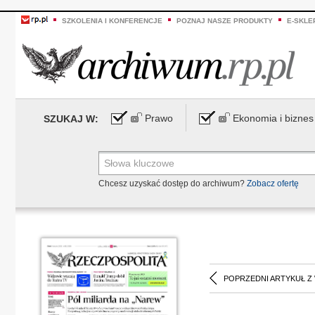
SZKOLENIA I KONFERENCJE
POZNAJ NASZE PRODUKTY
E-SKLE
Prawo
Ekonomia i biznes
SZUKAJ W:
Chcesz uzyskać dostęp do archiwum?
Zobacz ofertę
POPRZEDNI ARTYKUŁ Z