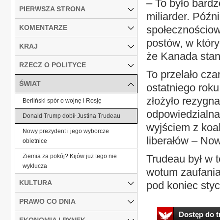
– To było bard
PIERWSZA STRONA
miliarder. Późn
KOMENTARZE
społecznościow
postów, w któr
KRAJ
że Kanada stani
RZECZ O POLITYCE
To przelało cza
ŚWIAT
ostatniego rok
złożyło rezygn
Berliński spór o wojnę i Rosję
odpowiedzialna 
Donald Trump dobił Justina Trudeau
wyjściem z koal
Nowy prezydent i jego wyborcze
liberałów – No
obietnice
Ziemia za pokój? Kijów już tego nie
Trudeau był w t
wyklucza
wotum zaufania
KULTURA
pod koniec stycz
PRAWO CO DNIA
Dostęp do tr
EKONOMIA I RYNEK