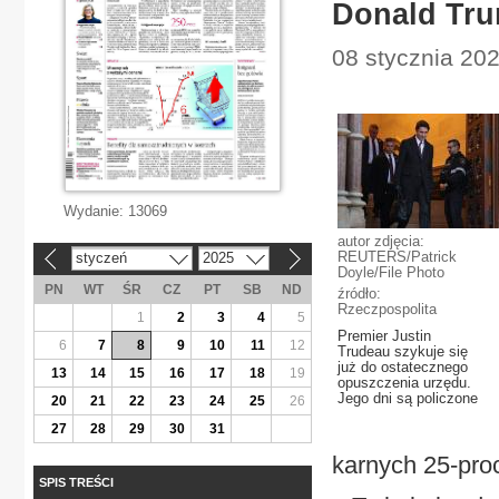
Donald Tru
08 stycznia 2025
Wydanie:
13069
autor zdjęcia:
REUTERS/Patrick
styczeń
2025
«
»
Doyle/File Photo
PN
WT
ŚR
CZ
PT
SB
ND
źródło:
Rzeczpospolita
1
2
3
4
5
Premier Justin
6
7
8
9
10
11
12
Trudeau szykuje się
już do ostatecznego
13
14
15
16
17
18
19
opuszczenia urzędu.
Jego dni są policzone
20
21
22
23
24
25
26
27
28
29
30
31
karnych 25-pro
SPIS TREŚCI