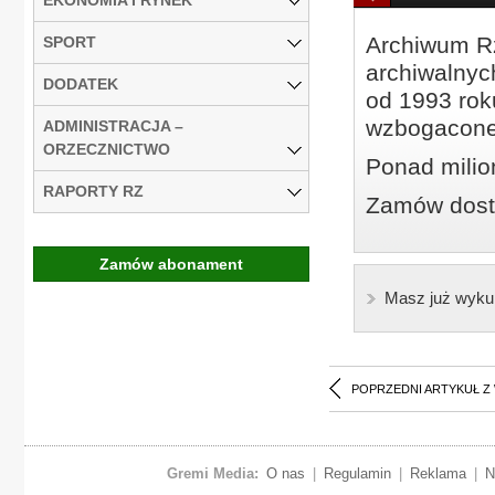
Archiwum Rz
SPORT
archiwalnyc
DODATEK
od 1993 roku
wzbogacone
ADMINISTRACJA –
ORZECZNICTWO
Ponad milio
RAPORTY RZ
Zamów dostę
Zamów abonament
Masz już wyku
POPRZEDNI ARTYKUŁ Z
Gremi Media:
O nas
|
Regulamin
|
Reklama
|
N