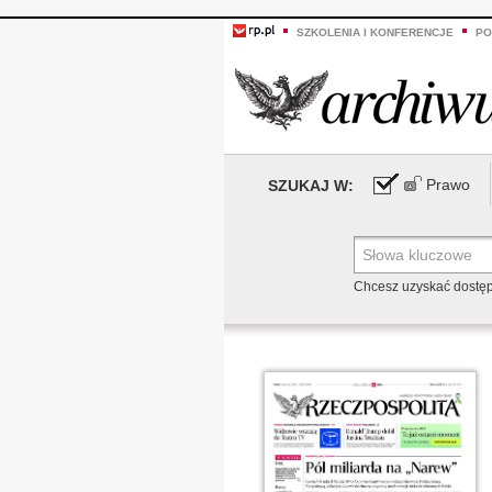
SZKOLENIA I KONFERENCJE
PO
Prawo
SZUKAJ W:
Chcesz uzyskać dostę