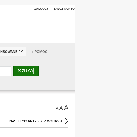
ZALOGUJ
ZAŁÓŻ KONTO
ANSOWANE
+ POMOC
A
A
A
NASTĘPNY ARTYKUŁ Z WYDANIA