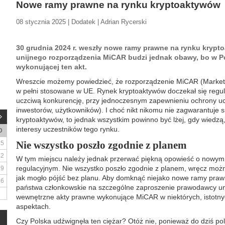
Nowe ramy prawne na rynku kryptoaktywów
08 stycznia 2025 | Dodatek | Adrian Rycerski
30 grudnia 2024 r. weszły nowe ramy prawne na rynku krypt
unijnego rozporządzenia MiCAR budzi jednak obawy, bo w P
wykonującej ten akt.
Wreszcie możemy powiedzieć, że rozporządzenie MiCAR (Markets 
w pełni stosowane w UE. Rynek kryptoaktywów doczekał się regula
uczciwą konkurencję, przy jednoczesnym zapewnieniu ochrony uc
inwestorów, użytkowników). I choć nikt nikomu nie zagwarantuje
kryptoaktywów, to jednak wszystkim powinno być lżej, gdy wiedzą
interesy uczestników tego rynku.
D
Nie wszystko poszło zgodnie z planem
5
12
W tym miejscu należy jednak przerwać piękną opowieść o nowym,
regulacyjnym. Nie wszystko poszło zgodnie z planem, wręcz możn
19
jak mogło pójść bez planu. Aby domknąć niejako nowe ramy praw
26
państwa członkowskie na szczególne zaproszenie prawodawcy un
wewnętrzne akty prawne wykonujące MiCAR w niektórych, istotny
aspektach.
Czy Polska udźwignęła ten ciężar? Otóż nie, ponieważ do dziś p