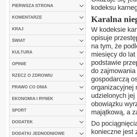
PIERWSZA STRONA
kodeksu karnego
Karalna nie
KOMENTARZE
W kodeksie kar
KRAJ
opisuje przestę
ŚWIAT
na tym, że pod
KULTURA
miesięcy do lat
podstawie prze
OPINIE
do zajmowania 
RZECZ O ZDROWIU
gospodarczą oso
organizacyjnej
PRAWO CO DNIA
udzielonych jej
EKONOMIA I RYNEK
obowiązku wyr
SPORT
majątkową, a za
DODATEK
Do pociągnięcia
konieczne jest
DODATKI JEDNODNIOWE