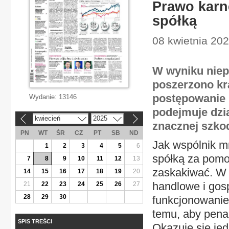
Prawo karn
spółką
08 kwietnia 202
W wyniku niep
poszerzono kr
postępowanie 
Wydanie:
13146
podejmuje dzi
kwiecień
2025
«
»
znacznej szko
PN
WT
ŚR
CZ
PT
SB
ND
Jak wspólnik m
1
2
3
4
5
6
spółką za pomo
7
8
9
10
11
12
13
zaskakiwać. W 
14
15
16
17
18
19
20
handlowe i gos
21
22
23
24
25
26
27
28
29
30
funkcjonowanie
temu, aby pena
SPIS TREŚCI
Okazuje się jed