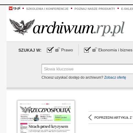
SZKOLENIA I KONFERENCJE
POZNAJ NASZE PRODUKTY
E-SKLE
Prawo
Ekonomia i biznes
SZUKAJ W:
Chcesz uzyskać dostęp do archiwum?
Zobacz ofertę
POPRZEDNI ARTYKUŁ Z