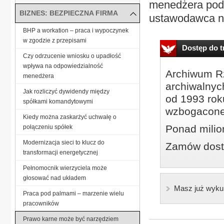
menedżera podm
BIZNES: BEZPIECZNA FIRMA
ustawodawca ni
BHP a workation – praca i wypoczynek
w zgodzie z przepisami
Dostęp do tr
Czy odrzucenie wniosku o upadłość
wpływa na odpowiedzialność
Archiwum Rz
menedżera
archiwalnyc
Jak rozliczyć dywidendy między
od 1993 roku
spółkami komandytowymi
wzbogacone
Kiedy można zaskarżyć uchwałę o
Ponad milio
połączeniu spółek
Modernizacja sieci to klucz do
Zamów dostę
transformacji energetycznej
Pełnomocnik wierzyciela może
głosować nad układem
Masz już wyku
Praca pod palmami – marzenie wielu
pracowników
Prawo karne może być narzędziem