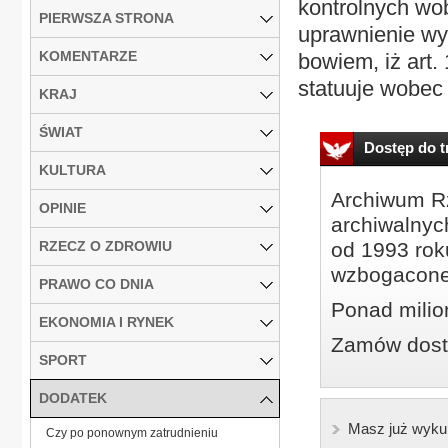
kontrolnych wo
PIERWSZA STRONA
uprawnienie wy
KOMENTARZE
bowiem, iż art
statuuje wobec 
KRAJ
ŚWIAT
Dostęp do tr
KULTURA
Archiwum Rz
OPINIE
archiwalnyc
RZECZ O ZDROWIU
od 1993 roku
wzbogacone
PRAWO CO DNIA
Ponad milio
EKONOMIA I RYNEK
Zamów dostę
SPORT
DODATEK
Masz już wyku
Czy po ponownym zatrudnieniu