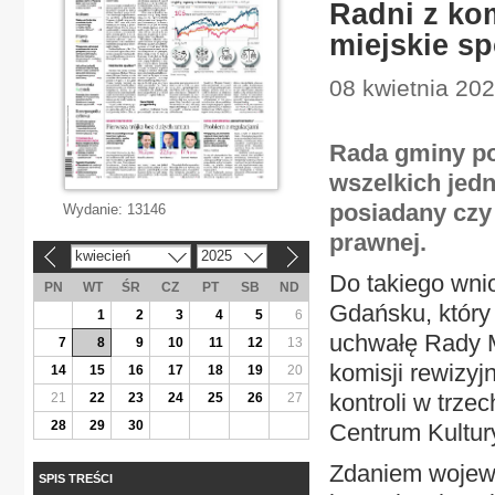
Radni z ko
miejskie sp
08 kwietnia 20
Rada gminy po
wszelkich jed
posiadany czy
Wydanie:
13146
prawnej.
kwiecień
2025
«
»
Do takiego wni
PN
WT
ŚR
CZ
PT
SB
ND
Gdańsku, który
1
2
3
4
5
6
uchwałę Rady M
7
8
9
10
11
12
13
komisji rewizyj
14
15
16
17
18
19
20
kontroli w trz
21
22
23
24
25
26
27
28
29
30
Centrum Kultur
Zdaniem wojewo
SPIS TREŚCI