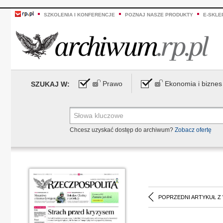
SZKOLENIA I KONFERENCJE
POZNAJ NASZE PRODUKTY
E-SKLE
Prawo
Ekonomia i biznes
SZUKAJ W:
Chcesz uzyskać dostęp do archiwum?
Zobacz ofertę
POPRZEDNI ARTYKUŁ Z