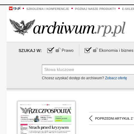
SZKOLENIA I KONFERENCJE
POZNAJ NASZE PRODUKTY
E-SKLE
Prawo
Ekonomia i biznes
SZUKAJ W:
Chcesz uzyskać dostęp do archiwum?
Zobacz ofertę
POPRZEDNI ARTYKUŁ Z