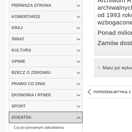
Archiwum Rz
PIERWSZA STRONA
archiwalnyc
od 1993 roku
KOMENTARZE
wzbogacone
KRAJ
Ponad milio
ŚWIAT
Zamów dostę
KULTURA
OPINIE
Masz już wyku
RZECZ O ZDROWIU
PRAWO CO DNIA
POPRZEDNI ARTYKUŁ Z
EKONOMIA I RYNEK
SPORT
DODATEK
Czy po ponownym zatrudnieniu