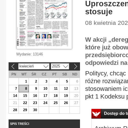
Uproszczeni
stosuje
08 kwietnia 202
W akcji „dereg
które już obow
przedsiębiorc
Wydanie:
13146
odpowiedzi na 
kwiecień
2025
«
»
Politycy, chcą
PN
WT
ŚR
CZ
PT
SB
ND
różne rozwiązan
1
2
3
4
5
6
stosowaniem ich
7
8
9
10
11
12
13
pkt 1 Kodeksu 
14
15
16
17
18
19
20
21
22
23
24
25
26
27
28
29
30
Dostęp do tr
SPIS TREŚCI