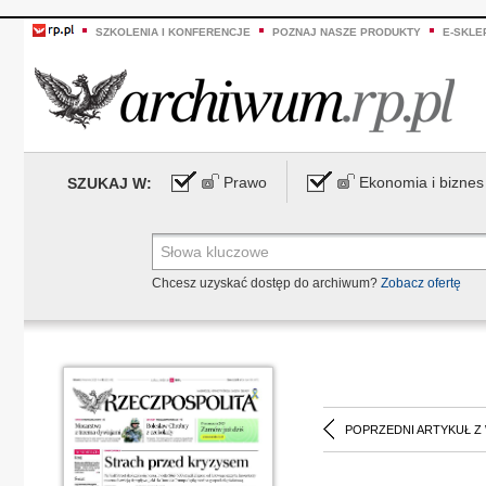
SZKOLENIA I KONFERENCJE
POZNAJ NASZE PRODUKTY
E-SKLE
Prawo
Ekonomia i biznes
SZUKAJ W:
Chcesz uzyskać dostęp do archiwum?
Zobacz ofertę
POPRZEDNI ARTYKUŁ Z