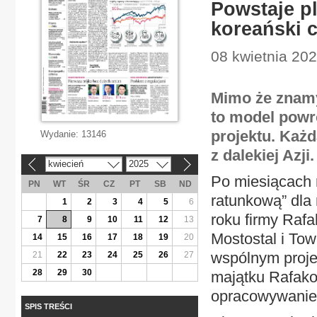
Powstaje pl
koreański 
08 kwietnia 202
Mimo że znamy
to model powro
projektu. Każd
Wydanie:
13146
z dalekiej Az
kwiecień
2025
«
»
Po miesiącach 
PN
WT
ŚR
CZ
PT
SB
ND
ratunkową” dla 
1
2
3
4
5
6
roku firmy Raf
7
8
9
10
11
12
13
Mostostal i To
14
15
16
17
18
19
20
wspólnym proje
21
22
23
24
25
26
27
28
29
30
majątku Rafako.
opracowywanie
SPIS TREŚCI