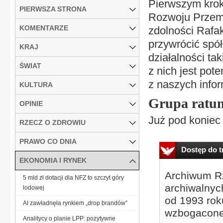
Pierwszym kroki
PIERWSZA STRONA
Rozwoju Przemy
KOMENTARZE
zdolności Rafak
przywrócić spół
KRAJ
działalności ta
ŚWIAT
z nich jest pote
z naszych infor
KULTURA
Grupa ratu
OPINIE
Już pod koniec 
RZECZ O ZDROWIU
PRAWO CO DNIA
Dostęp do tr
EKONOMIA I RYNEK
Archiwum Rz
5 mld zł dotacji dla NFZ to szczyt góry
archiwalnyc
lodowej
od 1993 roku
AI zawładnęła rynkiem „drop brandów”
wzbogacone
Analitycy o planie LPP: pozytywne