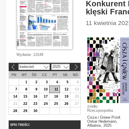
Konkurent 
klęski Franc
11 kwietnia 202
Wydanie:
13149
kwiecień
2025
«
»
PN
WT
ŚR
CZ
PT
SB
ND
1
2
3
4
5
6
7
8
9
10
11
12
13
14
15
16
17
18
19
20
21
22
23
24
25
26
27
źródło:
Rzeczpospolita
28
29
30
Cisza i Gniew Przeł.
Oskar Hedemann,
SPIS TREŚCI
Albatros, 2025