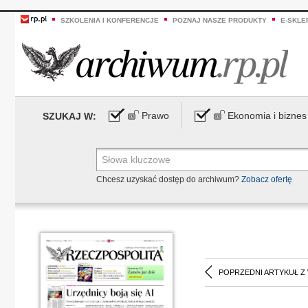
SZKOLENIA I KONFERENCJE
POZNAJ NASZE PRODUKTY
E-SKLE
Prawo
Ekonomia i biznes
SZUKAJ W:
Chcesz uzyskać dostęp do archiwum?
Zobacz ofertę
POPRZEDNI ARTYKUŁ Z