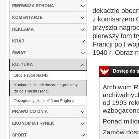
PIERWSZA STRONA
dekadzie obecn
KOMENTARZE
z komisarzem C
przyszła nagro
REKLAMA
pierwszy tom try
KRAJ
Francji po I wo
1940 r. Obraz n
ŚWIAT
KULTURA
Dostęp do tr
Drugie życie klasyki
Konkurent Houellebecqa nagrodzony
Archiwum Rz
za opis klęski Francji
archiwalnyc
Pożegnalny „Hamlet” Jana Englerta
od 1993 roku
wzbogacone
PRAWO CO DNIA
Ponad milio
EKONOMIA I RYNEK
Zamów dostę
SPORT