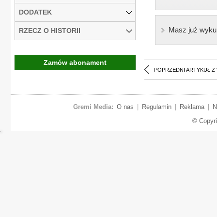
DODATEK
Masz już wyku
RZECZ O HISTORII
Zamów abonament
POPRZEDNI ARTYKUŁ Z
Gremi Media:
O nas
|
Regulamin
|
Reklama
|
N
© Copyr