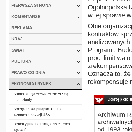
PIERWSZA STRONA
Ogólnopolska 
w tej sprawie wn
KOMENTARZE
Obie organizacj
REKLAMA
kontraktów sprz
KRAJ
analizowanych
Programu Budo
ŚWIAT
proc. limit walo
KULTURA
zrekompensować
PRAWO CO DNIA
Oznacza to, że
rekompensuje r
EKONOMIA I RYNEK
Administracja weszła w erę AI? Są
Dostęp do tr
przeszkody
Amerykańska pułapka. Cła nie
Archiwum Rz
wzmocnią pozycji USA
archiwalnyc
Benefity jutra na miarę dzisiejszych
od 1993 roku
wyzwań