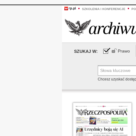
SZKOLENIA I KONFERENCJE
PO
Prawo
SZUKAJ W:
Chcesz uzyskać dostę