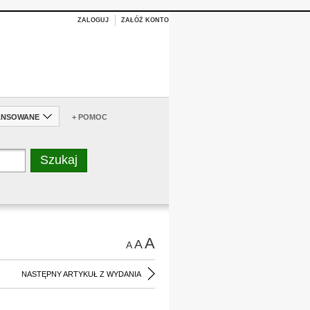
ZALOGUJ
ZAŁÓŻ KONTO
ANSOWANE
+ POMOC
A
A
A
NASTĘPNY ARTYKUŁ Z WYDANIA