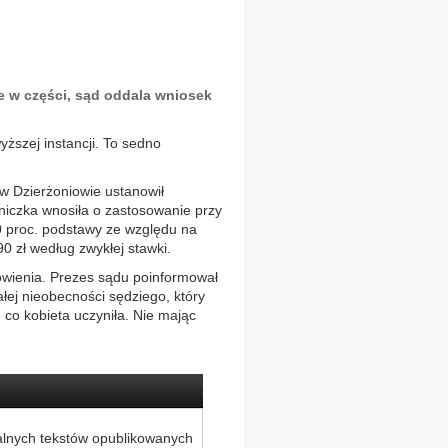
e w części, sąd oddala wniosek
ższej instancji. To sedno
w Dzierżoniowie ustanowił
iczka wnosiła o zastosowanie przy
0 proc. podstawy ze względu na
0 zł według zwykłej stawki.
wienia. Prezes sądu poinformował
łej nieobecności sędziego, który
 co kobieta uczyniła. Nie mając
alnych tekstów opublikowanych