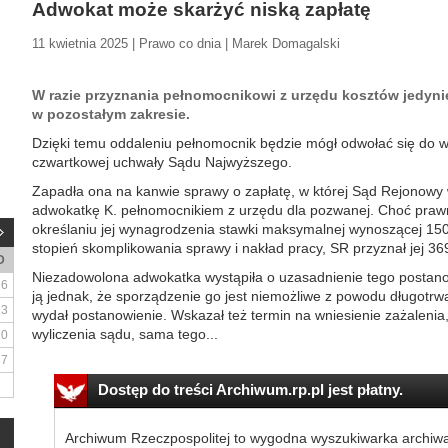
Adwokat może skarżyć niską zapłatę
11 kwietnia 2025 | Prawo co dnia | Marek Domagalski
W razie przyznania pełnomocnikowi z urzędu kosztów jedyni
w pozostałym zakresie.
Dzięki temu oddaleniu pełnomocnik będzie mógł odwołać się do wy
czwartkowej uchwały Sądu Najwyższego.
Zapadła ona na kanwie sprawy o zapłatę, w której Sąd Rejonowy 
adwokatkę K. pełnomocnikiem z urzędu dla pozwanej. Choć prawn
określaniu jej wynagrodzenia stawki maksymalnej wynoszącej 15
stopień skomplikowania sprawy i nakład pracy, SR przyznał jej 369
D
Niezadowolona adwokatka wystąpiła o uzasadnienie tego postano
6
ją jednak, że sporządzenie go jest niemożliwe z powodu długotrwa
13
wydał postanowienie. Wskazał też termin na wniesienie zażalenia,
wyliczenia sądu, sama tego...
20
27
Dostęp do treści Archiwum.rp.pl jest płatny.
Archiwum Rzeczpospolitej to wygodna wyszukiwarka archiw