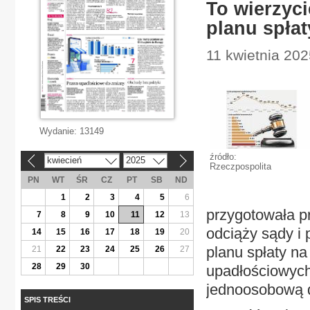
To wierzyci
planu spłat
11 kwietnia 202
Wydanie:
13149
źródło:
kwiecień
2025
«
»
Rzeczpospolita
PN
WT
ŚR
CZ
PT
SB
ND
1
2
3
4
5
6
przygotowała pr
7
8
9
10
11
12
13
odciąży sądy i 
14
15
16
17
18
19
20
planu spłaty n
21
22
23
24
25
26
27
28
29
30
upadłościowych
jednoosobową d
SPIS TREŚCI