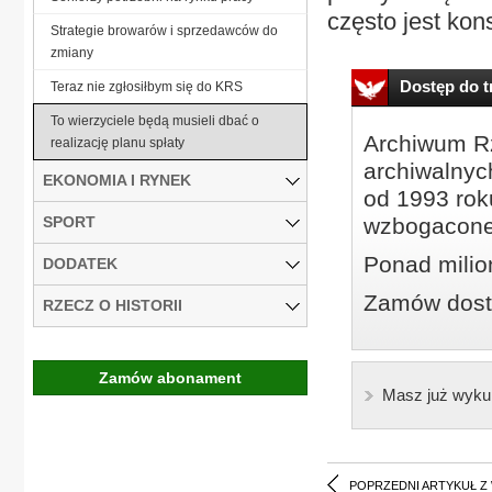
często jest kon
Strategie browarów i sprzedawców do
zmiany
Dostęp do tr
Teraz nie zgłosiłbym się do KRS
To wierzyciele będą musieli dbać o
Archiwum Rz
realizację planu spłaty
archiwalnyc
EKONOMIA I RYNEK
od 1993 roku
SPORT
wzbogacone
Ponad milio
DODATEK
Zamów dostę
RZECZ O HISTORII
Zamów abonament
Masz już wyku
POPRZEDNI ARTYKUŁ Z