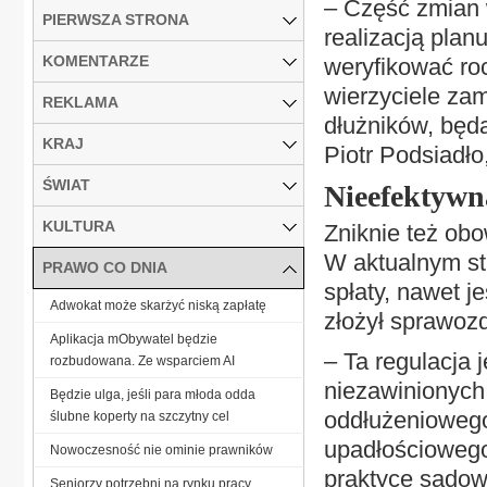
– Część zmian 
PIERWSZA STRONA
realizacją plan
KOMENTARZE
weryfikować ro
wierzyciele za
REKLAMA
dłużników, będ
KRAJ
Piotr Podsiadło
ŚWIAT
Nieefektywn
KULTURA
Zniknie też ob
W aktualnym st
PRAWO CO DNIA
spłaty, nawet j
Adwokat może skarżyć niską zapłatę
złożył sprawoz
Aplikacja mObywatel będzie
– Ta regulacja 
rozbudowana. Ze wsparciem AI
niezawinionych 
Będzie ulga, jeśli para młoda odda
oddłużeniowego
ślubne koperty na szczytny cel
upadłościowego,
Nowoczesność nie ominie prawników
praktyce sądow
Seniorzy potrzebni na rynku pracy