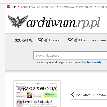
SZKOLENIA I KONFERENCJE
POZNAJ NASZE PRODUKTY
E-SKLE
Prawo
Ekonomia i biznes
SZUKAJ W:
Chcesz uzyskać dostęp do archiwum?
Zobacz ofertę
POPRZEDNI ARTYKUŁ Z