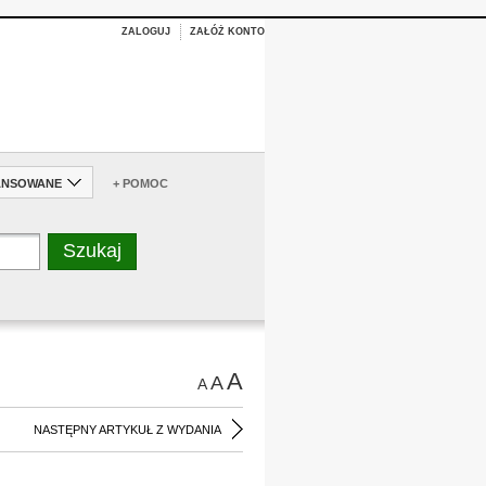
ZALOGUJ
ZAŁÓŻ KONTO
ANSOWANE
+ POMOC
A
A
A
NASTĘPNY ARTYKUŁ Z WYDANIA