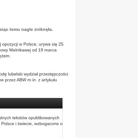
siąc temu nagle zniknęła.
j opozycji w Polsce, urywa się 25
órkowy Melnikawej od 19 marca
mężem.
odę lubelski wydział przestępczości
ne przez ABW m.in. z artykułu
alnych tekstów opublikowanych
 Polsce i świecie, wzbogacone o