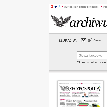
SZKOLENIA I KONFERENCJE
PO
Prawo
SZUKAJ W:
Chcesz uzyskać dostę