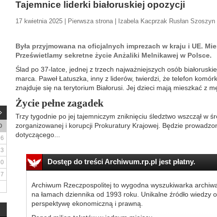
Tajemnice liderki białoruskiej opozycji
17 kwietnia 2025 | Pierwsza strona | Izabela Kacprzak Rusłan Szoszyn
Była przyjmowana na oficjalnych imprezach w kraju i UE. Mie
Prześwietlamy sekretne życie Anżaliki Melnikawej w Polsce.
Ślad po 37-latce, jednej z trzech najważniejszych osób białoruskie
marca. Paweł Łatuszka, inny z liderów, twierdzi, że telefon kom
znajduje się na terytorium Białorusi. Jej dzieci mają mieszkać z 
Życie pełne zagadek
Trzy tygodnie po jej tajemniczym zniknięciu śledztwo wszczął w śr
zorganizowanej i korupcji Prokuratury Krajowej. Będzie prowadzo
D
dotyczącego...
6
13
Dostęp do treści Archiwum.rp.pl jest płatny.
20
27
Archiwum Rzeczpospolitej to wygodna wyszukiwarka archiw
na łamach dziennika od 1993 roku. Unikalne źródło wiedzy o
perspektywę ekonomiczną i prawną.