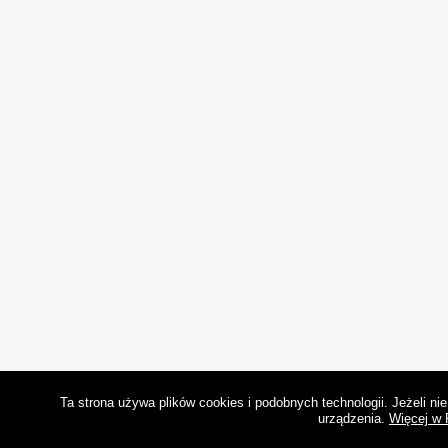
Ta strona używa plików cookies i podobnych technologii. Jeżeli n
urządzenia.
Więcej w 