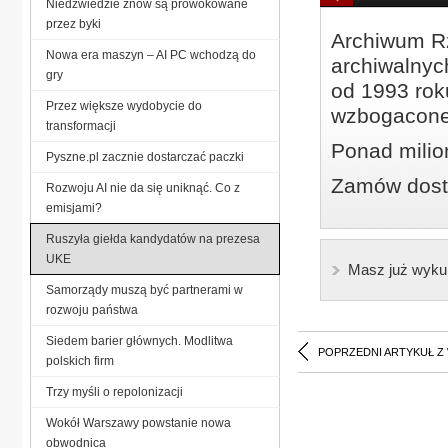
Niedźwiedzie znów są prowokowane
przez byki
Archiwum Rz
Nowa era maszyn – AI PC wchodzą do
archiwalnyc
gry
od 1993 roku
Przez większe wydobycie do
wzbogacone
transformacji
Ponad milio
Pyszne.pl zacznie dostarczać paczki
Zamów dostę
Rozwoju AI nie da się uniknąć. Co z
emisjami?
Ruszyła giełda kandydatów na prezesa
UKE
Masz już wyku
Samorządy muszą być partnerami w
rozwoju państwa
Siedem barier głównych. Modlitwa
POPRZEDNI ARTYKUŁ Z
polskich firm
Trzy myśli o repolonizacji
Wokół Warszawy powstanie nowa
obwodnica