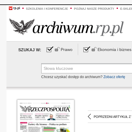
SZKOLENIA I KONFERENCJE
POZNAJ NASZE PRODUKTY
E-SKLE
Prawo
Ekonomia i biznes
SZUKAJ W:
Chcesz uzyskać dostęp do archiwum?
Zobacz ofertę
POPRZEDNI ARTYKUŁ Z