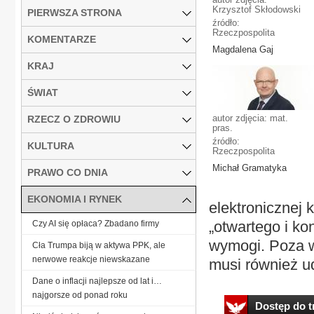
Krzysztof Skłodowski
PIERWSZA STRONA
źródło:
Rzeczpospolita
KOMENTARZE
Magdalena Gaj
KRAJ
ŚWIAT
autor zdjęcia: mat.
RZECZ O ZDROWIU
pras.
źródło:
KULTURA
Rzeczpospolita
Michał Gramatyka
PRAWO CO DNIA
EKONOMIA I RYNEK
elektronicznej
„otwartego i ko
Czy AI się opłaca? Zbadano firmy
wymogi. Poza w
Cła Trumpa biją w aktywa PPK, ale
nerwowe reakcje niewskazane
musi również u
Dane o inflacji najlepsze od lat i…
najgorsze od ponad roku
Dostęp do tr