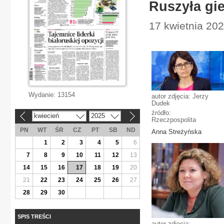
Ruszyła gi
17 kwietnia 202
Wydanie:
13154
autor zdjęcia: Jerzy
Dudek
źródło:
kwiecień
2025
«
»
Rzeczpospolita
PN
WT
ŚR
CZ
PT
SB
ND
Anna Streżyńska
1
2
3
4
5
6
7
8
9
10
11
12
13
14
15
16
17
18
19
20
21
22
23
24
25
26
27
28
29
30
SPIS TREŚCI
autor zdjęcia: