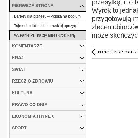
przesyłkę, i to t
PIERWSZA STRONA
Wyrok to jednak
Bariery dla biznesu – Polska na podium
przygotowują m
zleceniobiorcó
Tajemnice liderki białoruskiej opozycji
może skończyć 
Wysłanie PIT na zły adres grozi karą
KOMENTARZE
POPRZEDNI ARTYKUŁ Z
KRAJ
ŚWIAT
RZECZ O ZDROWIU
KULTURA
PRAWO CO DNIA
EKONOMIA I RYNEK
SPORT