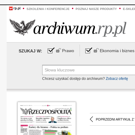
SZKOLENIA I KONFERENCJE
POZNAJ NASZE PRODUKTY
E-SKLE
Prawo
Ekonomia i biznes
SZUKAJ W:
Chcesz uzyskać dostęp do archiwum?
Zobacz ofertę
POPRZEDNI ARTYKUŁ Z