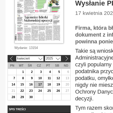
Wysłanie PI
17 kwietnia 202
Firma, która b
dokument z in
powinna ponie
Wydanie:
13154
Takie są wnios
Administracyjne
kwiecień
2025
«
»
czyli popularny
PN
WT
ŚR
CZ
PT
SB
ND
podatnika przy
1
2
3
4
5
6
podatku, omyłk
7
8
9
10
11
12
13
nigdy nie miesz
14
15
16
17
18
19
20
Ochrony Danych
21
22
23
24
25
26
27
28
29
30
decyzji.
Tym razem skoń
SPIS TREŚCI