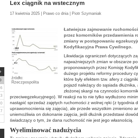
Lex ciągnik na wstecznym
17 kwietnia 2025 | Prawo co dnia | Piotr Szymaniak
Łatwiejsze zajmowanie ruchomości 
przez komorników przedawnienia ro
zmiany w postępowaniu egzekucyj
Kodyfikacyjna Prawa Cywilnego.
Likwidacja ograniczeń dotyczących za
najważniejszych zmian w obszarze p
proponowanych przez Komisję Kodyfi
dużego projektu reformy procedury cyw
źródło:
które były efektem tzw. afery z ciągni
D
Rzeczpospolita
pojazd należący do sąsiada dłużnika,
6
złożonej skargi na czynności komorni
13
przeciwegzekucyjnego). W reakcji na to nie tylko wydłużono mini
nastąpić sprzedaż zajętych ruchomości z wolnej ręki (z tygodnia 
20
uprawomocnienia się zajęcia), ale przede wszystkim zmieniono ar
27
uniemożliwia on dokonanie zajęcia, jeśli dłużnik przedstawi dow
świadczący o tym, że dana ruchomość nie jest jego własnością.
Wyeliminować nadużycia