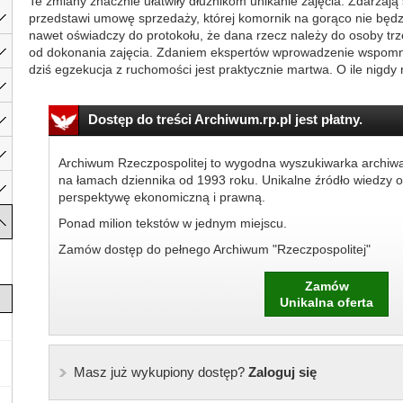
Te zmiany znacznie ułatwiły dłużnikom unikanie zajęcia. Zdarzają 
przedstawi umowę sprzedaży, której komornik na gorąco nie będzi
nawet oświadczy do protokołu, że dana rzecz należy do osoby trz
od dokonania zajęcia. Zdaniem ekspertów wprowadzenie wspom
dziś egzekucja z ruchomości jest praktycznie martwa. O ile nigdy ni
Dostęp do treści Archiwum.rp.pl jest płatny.
Archiwum Rzeczpospolitej to wygodna wyszukiwarka archiw
na łamach dziennika od 1993 roku. Unikalne źródło wiedzy o
perspektywę ekonomiczną i prawną.
Ponad milion tekstów w jednym miejscu.
Zamów dostęp do pełnego Archiwum "Rzeczpospolitej"
Zamów
Unikalna oferta
Masz już wykupiony dostęp?
Zaloguj się