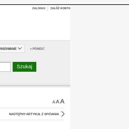
ZALOGUJ
ZAŁÓŻ KONTO
ANSOWANE
+ POMOC
A
A
A
NASTĘPNY ARTYKUŁ Z WYDANIA