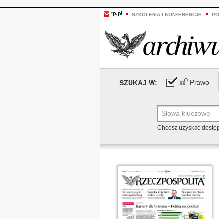
SZKOLENIA I KONFERENCJE
PO
Prawo
SZUKAJ W:
Chcesz uzyskać dostę