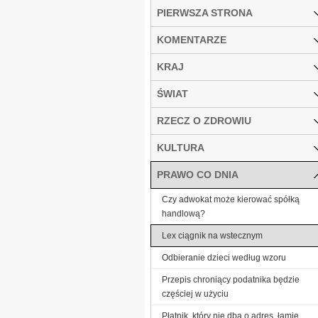
PIERWSZA STRONA
KOMENTARZE
KRAJ
ŚWIAT
RZECZ O ZDROWIU
KULTURA
PRAWO CO DNIA
Czy adwokat może kierować spółką
handlową?
Lex ciągnik na wstecznym
Odbieranie dzieci według wzoru
Przepis chroniący podatnika będzie
częściej w użyciu
Płatnik, który nie dba o adres, łamie