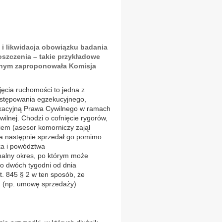
i likwidacja obowiązku badania
szczenia – takie przykładowe
nym zaproponowała Komisja
jęcia ruchomości to jedna z
ostępowania egzekucyjnego,
kacyjną Prawa Cywilnego w ramach
ilnej. Chodzi o cofnięcie rygorów,
kiem (asesor komorniczy zajął
 a następnie sprzedał go pomimo
ka i powództwa
malny okres, po którym może
do dwóch tygodni od dnia
t. 845 § 2 w ten sposób, że
ód (np. umowę sprzedaży)