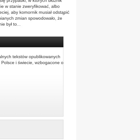
się przypadki, w których dłużnik
e w stanie zweryfikować, albo
eciej, aby komornik musiał odstąpić
nianych zmian spowodowało, że
e był to...
alnych tekstów opublikowanych
 Polsce i świecie, wzbogacone o