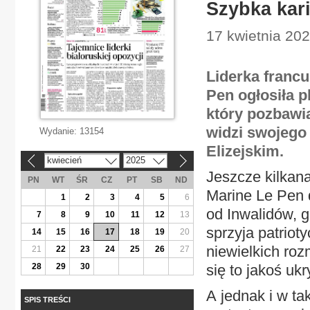
Szybka kar
17 kwietnia 2025
Liderka franc
Pen ogłosiła p
który pozbawia
widzi swojego
Wydanie:
13154
Elizejskim.
kwiecień
2025
«
»
Jeszcze kilkan
PN
WT
ŚR
CZ
PT
SB
ND
Marine Le Pen 
1
2
3
4
5
6
od Inwalidów, g
7
8
9
10
11
12
13
sprzyja patriot
14
15
16
17
18
19
20
niewielkich roz
21
22
23
24
25
26
27
28
29
30
się to jakoś ukr
A jednak i w ta
SPIS TREŚCI