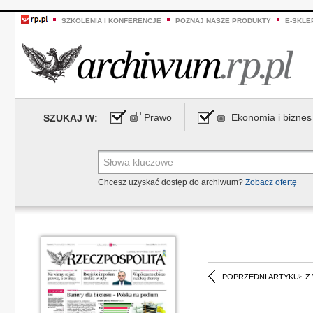
SZKOLENIA I KONFERENCJE
POZNAJ NASZE PRODUKTY
E-SKLE
Prawo
Ekonomia i biznes
SZUKAJ W:
Chcesz uzyskać dostęp do archiwum?
Zobacz ofertę
POPRZEDNI ARTYKUŁ Z