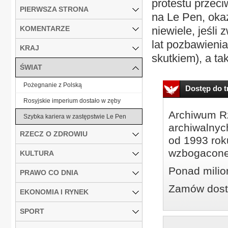
protestu przec
PIERWSZA STRONA
na Le Pen, okaza
KOMENTARZE
niewiele, jeśli 
lat pozbawieni
KRAJ
skutkiem), a ta
ŚWIAT
Pożegnanie z Polską
Dostęp do tr
Rosyjskie imperium dostało w zęby
Archiwum Rz
Szybka kariera w zastępstwie Le Pen
archiwalnyc
RZECZ O ZDROWIU
od 1993 roku
wzbogacone
KULTURA
Ponad milio
PRAWO CO DNIA
Zamów dostę
EKONOMIA I RYNEK
SPORT