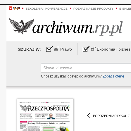
SZKOLENIA I KONFERENCJE
POZNAJ NASZE PRODUKTY
E-SKLE
Prawo
Ekonomia i biznes
SZUKAJ W:
Chcesz uzyskać dostęp do archiwum?
Zobacz ofertę
POPRZEDNI ARTYKUŁ Z