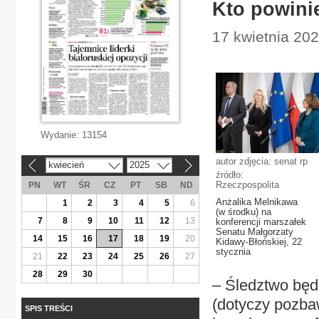
Kto powinie
17 kwietnia 202
Wydanie:
13154
autor zdjęcia: senat rp
kwiecień
2025
«
»
źródło:
Rzeczpospolita
PN
WT
ŚR
CZ
PT
SB
ND
Anżalika Melnikawa
1
2
3
4
5
6
(w środku) na
7
8
9
10
11
12
13
konferencji marszałek
Senatu Małgorzaty
14
15
16
17
18
19
20
Kidawy-Błońskiej, 22
stycznia
21
22
23
24
25
26
27
28
29
30
– Śledztwo będ
(dotyczy pozbaw
SPIS TREŚCI