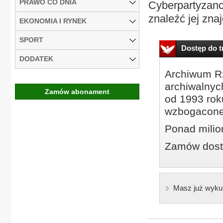
PRAWO CO DNIA
Cyberpartyzanci
znaleźć jej zna
EKONOMIA I RYNEK
SPORT
Dostęp do tr
DODATEK
Archiwum Rz
archiwalnyc
Zamów abonament
od 1993 roku
wzbogacone
Ponad milio
Zamów dostę
Masz już wyku