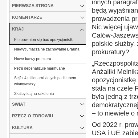
innych paragra
PIERWSZA STRONA
będą wyjaśniane
KOMENTARZE
prowadzenia p
Nic więcej uja
KRAJ
Calów-Jaszewsk
Kto powinien się bać opozycjonistki
polskie służby,
Niewytłumaczalne zachowanie Brauna
prokuratury?
Nowe barwy premiera
„Rzeczpospolita
Petru depenalizuje marihuanę
Anżaliki Melni
Sejf z 4 milionami złotych padł łupem
opozycjonistkę
włamywaczy
stała na czele 
Służby idą na szkolenia
była jedną z tr
demokratycznej
ŚWIAT
– to niewiele o
RZECZ O ZDROWIU
Od 2022 r. prow
KULTURA
USA i UE zabieg