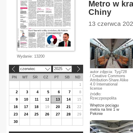
Metro w kra
Chiny
13 czerwca 2025
Wydanie:
13200
czerwiec
2025
«
»
autor zdjęcia: Tyg728
/ Creative Commons
PN
WT
ŚR
CZ
PT
SB
ND
Attribution-Share Alike
4.0 International
1
license
2
3
4
5
6
7
8
źródło:
Rzeczpospolita
9
10
11
12
13
14
15
Wnętrze pociągu
16
17
18
19
20
21
22
metra na linii 1 w
Pekinie
23
24
25
26
27
28
29
30