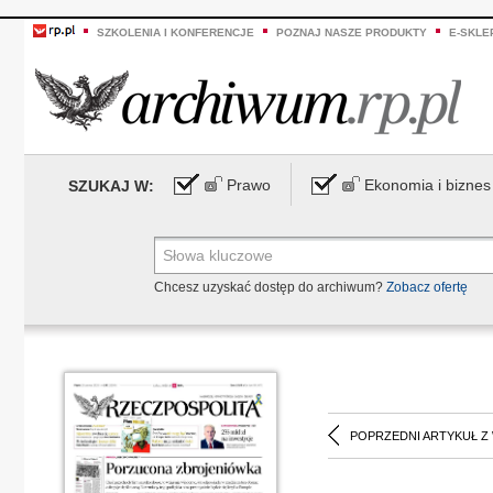
SZKOLENIA I KONFERENCJE
POZNAJ NASZE PRODUKTY
E-SKLE
Prawo
Ekonomia i biznes
SZUKAJ W:
Chcesz uzyskać dostęp do archiwum?
Zobacz ofertę
POPRZEDNI ARTYKUŁ Z