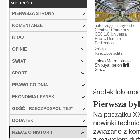
SPIS TREŚCI
PIERWSZA STRONA
KOMENTARZE
autor zdjęcia: Syced /
Creative Commons
CC0 1.0 Universal
KRAJ
Public Domain
Dedication
OPINIE
źródło:
Rzeczpospolita
ŚWIAT
Tokyo Metro: stacja
Shibuya, peron linii
Ginza
SPORT
PRAWO CO DNIA
środek lokomocj
EKONOMIA I RYNEK
Pierwsza by
GOŚĆ ,,RZECZPOSPOLITEJ''
Na początku XX
DODATEK
nowinki techni
związane z kom
RZECZ O HISTORII
z rozwojem duż