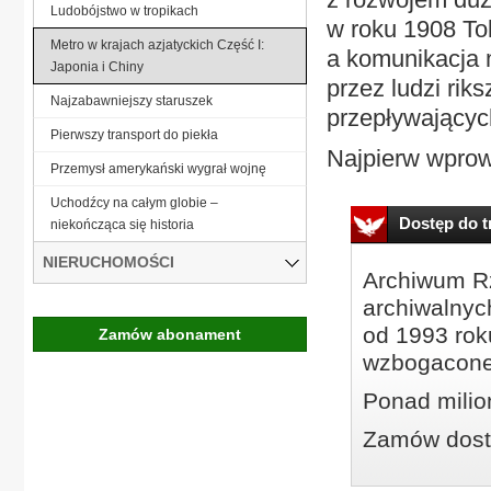
Ludobójstwo w tropikach
w roku 1908 To
Metro w krajach azjatyckich Część I:
a komunikacja 
Japonia i Chiny
przez ludzi rik
Najzabawniejszy staruszek
przepływającyc
Pierwszy transport do piekła
Najpierw wprow
Przemysł amerykański wygrał wojnę
Uchodźcy na całym globie –
Dostęp do tr
niekończąca się historia
NIERUCHOMOŚCI
Archiwum Rz
archiwalnyc
od 1993 roku
Zamów abonament
wzbogacone
Ponad milio
Zamów dostę