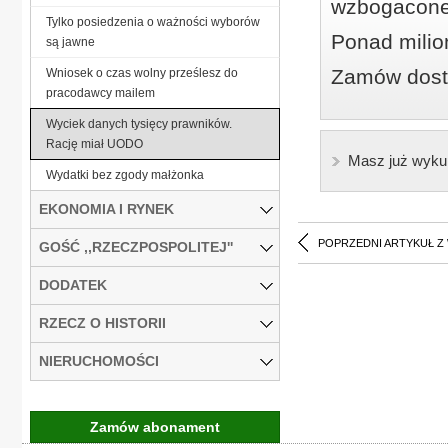
wzbogacone
Tylko posiedzenia o ważności wyborów
Ponad milio
są jawne
Zamów dostę
Wniosek o czas wolny prześlesz do
pracodawcy mailem
Wyciek danych tysięcy prawników.
Rację miał UODO
Masz już wyku
Wydatki bez zgody małżonka
EKONOMIA I RYNEK
POPRZEDNI ARTYKUŁ Z
GOŚĆ ,,RZECZPOSPOLITEJ''
DODATEK
RZECZ O HISTORII
NIERUCHOMOŚCI
Zamów abonament