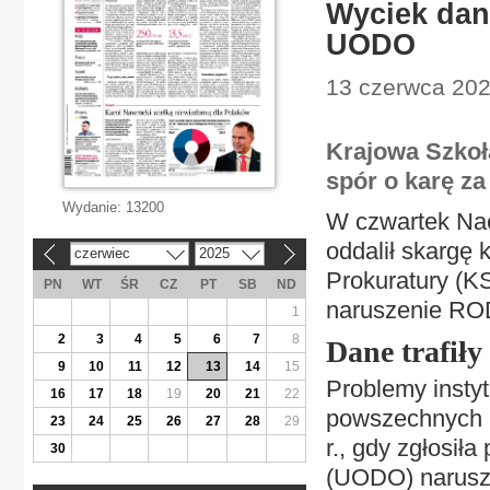
Wyciek dan
UODO
13 czerwca 2025
Krajowa Szkoł
spór o karę z
Wydanie:
13200
W czwartek Nac
oddalił skargę
czerwiec
2025
«
»
Prokuratury (KS
PN
WT
ŚR
CZ
PT
SB
ND
naruszenie RO
1
2
3
4
5
6
7
8
Dane trafiły 
9
10
11
12
13
14
15
Problemy instyt
16
17
18
19
20
21
22
powszechnych i
23
24
25
26
27
28
29
r., gdy zgłosi
30
(UODO) narusze