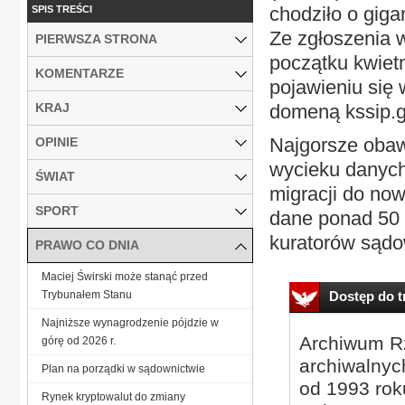
chodziło o giga
SPIS TREŚCI
Ze zgłoszenia w
PIERWSZA STRONA
początku kwietn
KOMENTARZE
pojawieniu się
KRAJ
domeną kssip.g
Najgorsze obawy
OPINIE
wycieku danych 
ŚWIAT
migracji do nowe
SPORT
dane ponad 50 t
kuratorów sądo
PRAWO CO DNIA
Maciej Świrski może stanąć przed
Trybunałem Stanu
Dostęp do tr
Najniższe wynagrodzenie pójdzie w
Archiwum Rz
górę od 2026 r.
archiwalnyc
Plan na porządki w sądownictwie
od 1993 roku
Rynek kryptowalut do zmiany