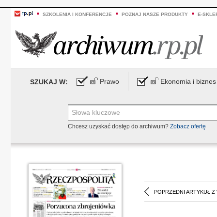
SZKOLENIA I KONFERENCJE
POZNAJ NASZE PRODUKTY
E-SKLE
Prawo
Ekonomia i biznes
SZUKAJ W:
Chcesz uzyskać dostęp do archiwum?
Zobacz ofertę
POPRZEDNI ARTYKUŁ Z