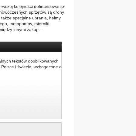
rwszej kolejności dofinansowanie
 nowoczesnych sprzętów są drony
także specjalne ubrania, hełmy
wego, motopompy, mierniki
iędzy innymi zakup...
alnych tekstów opublikowanych
 Polsce i świecie, wzbogacone o