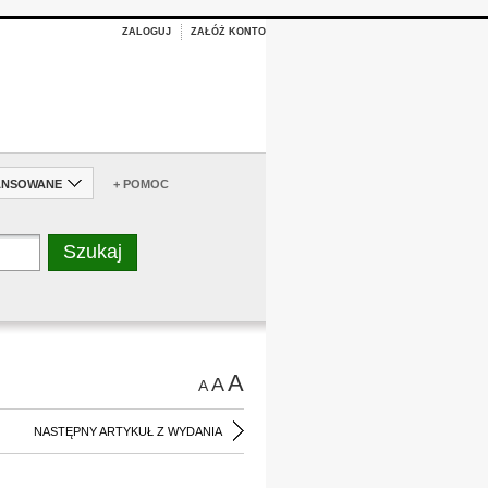
ZALOGUJ
ZAŁÓŻ KONTO
ANSOWANE
+ POMOC
A
A
A
NASTĘPNY ARTYKUŁ Z WYDANIA