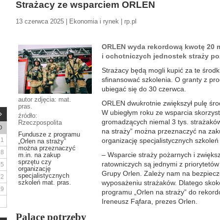
Strażacy ze wsparciem ORLEN
13 czerwca 2025 | Ekonomia i rynek | rp.pl
ORLEN wyda rekordową kwotę 20 m
i ochotniczych jednostek straży po
Strażacy będą mogli kupić za te środ
sfinansować szkolenia. O granty z 
ubiegać się do 30 czerwca.
autor zdjęcia: mat.
ORLEN dwukrotnie zwiększył pulę środ
pras.
W ubiegłym roku ze wsparcia skorzyst
źródło:
gromadzących niemal 3 tys. strażak
Rzeczpospolita
D
na straży” można przeznaczyć na zak
Fundusze z programu
1
organizację specjalistycznych szkole
„Orlen na straży”
można przeznaczyć
8
– Wsparcie straży pożarnych i zwiększ
m.in. na zakup
sprzętu czy
ratowniczych są jednymi z priorytetów
15
organizację
Grupy Orlen. Zależy nam na bezpiecz
specjalistycznych
22
szkoleń mat. pras.
wyposażeniu strażaków. Dlatego sko
29
programu „Orlen na straży” do rekord
Ireneusz Fąfara, prezes Orlen.
Palące potrzeby