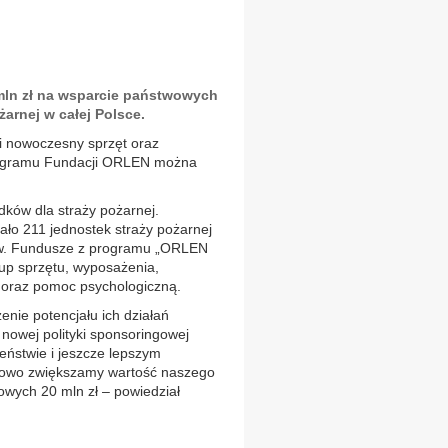
ln zł na wsparcie państwowych
żarnej w całej Polsce.
ki nowoczesny sprzęt oraz
programu Fundacji ORLEN można
ków dla straży pożarnej.
ało 211 jednostek straży pożarnej
ów. Fundusze z programu „ORLEN
up sprzętu, wyposażenia,
ń oraz pomoc psychologiczną.
enie potencjału ich działań
 nowej polityki sponsoringowej
eństwie i jeszcze lepszym
kowo zwiększamy wartość naszego
owych 20 mln zł – powiedział