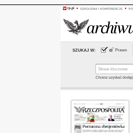
SZKOLENIA I KONFERENCJE
PO
Prawo
SZUKAJ W:
Chcesz uzyskać dostę