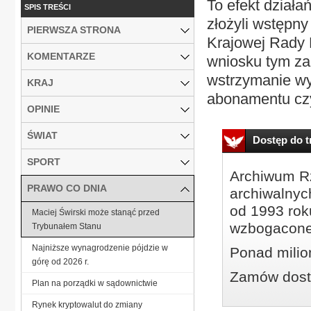
To efekt działa
SPIS TREŚCI
złożyli wstępn
PIERWSZA STRONA
Krajowej Rady R
KOMENTARZE
wniosku tym za
wstrzymanie wy
KRAJ
abonamentu czy
OPINIE
ŚWIAT
Dostęp do tr
SPORT
Archiwum Rz
PRAWO CO DNIA
archiwalnyc
od 1993 roku
Maciej Świrski może stanąć przed
wzbogacone
Trybunałem Stanu
Najniższe wynagrodzenie pójdzie w
Ponad milio
górę od 2026 r.
Zamów dostę
Plan na porządki w sądownictwie
Rynek kryptowalut do zmiany