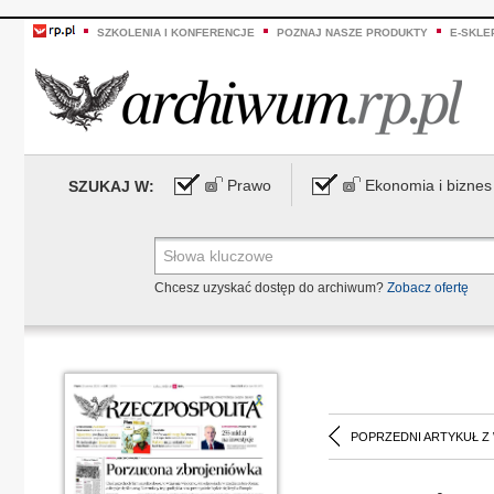
SZKOLENIA I KONFERENCJE
POZNAJ NASZE PRODUKTY
E-SKLE
Prawo
Ekonomia i biznes
SZUKAJ W:
Chcesz uzyskać dostęp do archiwum?
Zobacz ofertę
POPRZEDNI ARTYKUŁ Z