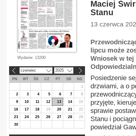
Maciej Świ
Stanu
13 czerwca 202
Przewodniczący
lipcu może zo
Wniosek w tej
Wydanie:
13200
Odpowiedzialn
czerwiec
2025
«
»
Posiedzenie se
PN
WT
ŚR
CZ
PT
SB
ND
drzwiami, a o p
1
przewodniczący
2
3
4
5
6
7
8
przyjęte, kieru
9
10
11
12
13
14
15
sprawie postaw
16
17
18
19
20
21
22
23
24
25
26
27
28
29
Stanu i pociągn
30
powiedział Gawl