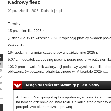
Kadrowy flesz
09 października 2025 | Dodatek | rp.pl
Terminy
15 października 2025 r.
∑ składki ZUS za wrzesień 2025 r. wpłacają płatnicy składek po
Wskaźniki
184 godziny – wymiar czasu pracy w październiku 2025 r.
5,07 zł – dodatek za godzinę pracy w porze nocnej w październiku
D
103,2 proc. – wskaźnik waloryzacji podstawy wymiaru zasiłku c
5
obliczenia świadczenia rehabilitacyjnego w IV kwartale 2025 r....
12
19
Dostęp do treści Archiwum.rp.pl jest płatny.
26
Archiwum Rzeczpospolitej to wygodna wyszukiwarka archiw
na łamach dziennika od 1993 roku. Unikalne źródło wiedzy o
perspektywę ekonomiczną i prawną.