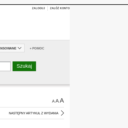
ZALOGUJ
ZAŁÓŻ KONTO
ANSOWANE
+ POMOC
A
A
A
NASTĘPNY ARTYKUŁ Z WYDANIA