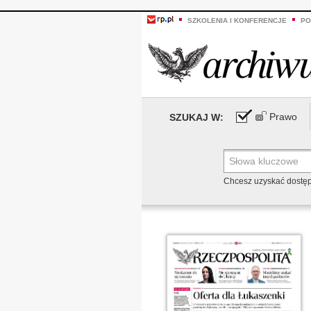
SZKOLENIA I KONFERENCJE
PO
Prawo
SZUKAJ W:
Chcesz uzyskać dostę