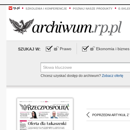
SZKOLENIA I KONFERENCJE
POZNAJ NASZE PRODUKTY
E-SKLE
Prawo
Ekonomia i biznes
SZUKAJ W:
Chcesz uzyskać dostęp do archiwum?
Zobacz ofertę
POPRZEDNI ARTYKUŁ Z