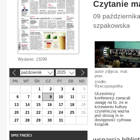
Czytanie ma
09 października
szpakowska
Wydanie:
13299
autor zdjęcia: mat.
październik
2025
«
»
pras.
PN
WT
ŚR
CZ
PT
SB
ND
źródło:
Rzeczpospolita
1
2
3
4
5
Uczestnicy
6
7
8
9
10
11
12
konferencji zwracali
uwagę na to, że w
13
14
15
16
17
18
19
krzewieniu kultury
czytelniczej ważna
20
21
22
23
24
25
26
jest dzisiaj m.in.
dostępność cyfrowa
27
28
29
30
31
książek
SPIS TREŚCI
wsparcia biblio