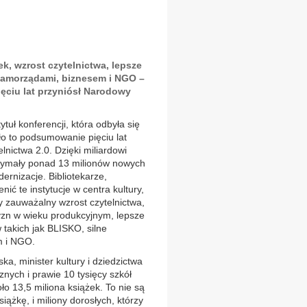
ek, wzrost czytelnictwa, lepsze
samorządami, biznesem i NGO –
pięciu lat przyniósł Narodowy
ytuł konferencji, która odbyła się
o to podsumowanie pięciu lat
ictwa 2.0. Dzięki miliardowi
otrzymały ponad 13 milionów nowych
ernizacje. Bibliotekarze,
nić te instytucje w centra kultury,
my zauważalny wzrost czytelnictwa,
zyzn w wieku produkcyjnym, lepsze
takich jak BLISKO, silne
m i NGO.
a, minister kultury i dziedzictwa
nych i prawie 10 tysięcy szkół
ło 13,5 miliona książek. To nie są
siążkę, i miliony dorosłych, którzy