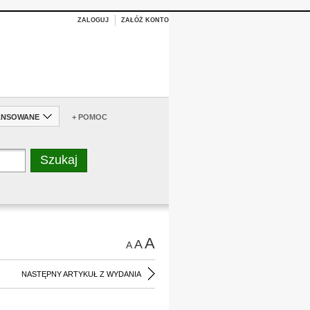
ZALOGUJ
ZAŁÓŻ KONTO
ANSOWANE
+ POMOC
A
A
A
NASTĘPNY ARTYKUŁ Z WYDANIA