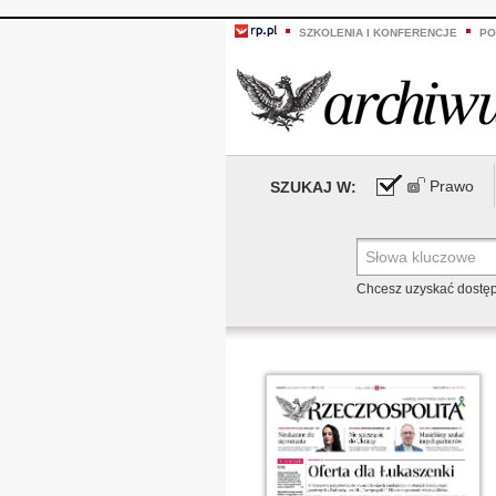
SZKOLENIA I KONFERENCJE
PO
Prawo
SZUKAJ W:
Chcesz uzyskać dostę