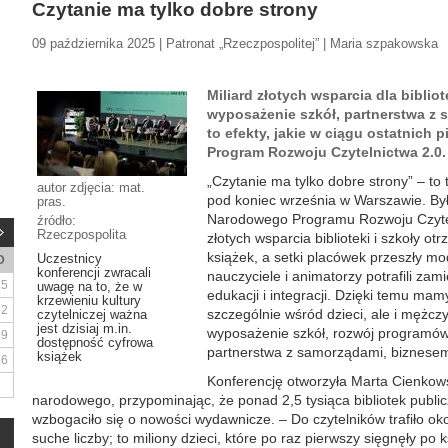
Czytanie ma tylko dobre strony
09 października 2025 | Patronat „Rzeczpospolitej” | Maria szpakowska
Miliard złotych wsparcia dla bibliot
wyposażenie szkół, partnerstwa z 
to efekty, jakie w ciągu ostatnich 
Program Rozwoju Czytelnictwa 2.0.
„Czytanie ma tylko dobre strony” – to t
autor zdjęcia: mat.
pod koniec września w Warszawie. Był
pras.
Narodowego Programu Rozwoju Czyteln
źródło:
Rzeczpospolita
złotych wsparcia biblioteki i szkoły 
książek, a setki placówek przeszły mod
Uczestnicy
D
konferencji zwracali
nauczyciele i animatorzy potrafili zamie
5
uwagę na to, że w
edukacji i integracji. Dzięki temu ma
krzewieniu kultury
12
szczególnie wśród dzieci, ale i mężc
czytelniczej ważna
jest dzisiaj m.in.
wyposażenie szkół, rozwój programów 
19
dostępność cyfrowa
partnerstwa z samorządami, biznese
książek
26
Konferencję otworzyła Marta Cienkowsk
narodowego, przypominając, że ponad 2,5 tysiąca bibliotek publicz
wzbogaciło się o nowości wydawnicze. – Do czytelników trafiło oko
suche liczby; to miliony dzieci, które po raz pierwszy sięgnęły po k