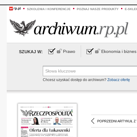
SZKOLENIA I KONFERENCJE
POZNAJ NASZE PRODUKTY
E-SKLE
Prawo
Ekonomia i biznes
SZUKAJ W:
Chcesz uzyskać dostęp do archiwum?
Zobacz ofertę
POPRZEDNI ARTYKUŁ Z