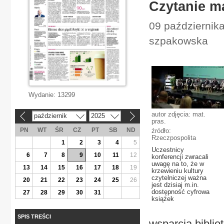
Czytanie ma
09 października
szpakowska
Wydanie:
13299
autor zdjęcia: mat.
październik
2025
«
»
pras.
PN
WT
ŚR
CZ
PT
SB
ND
źródło:
Rzeczpospolita
1
2
3
4
5
Uczestnicy
6
7
8
9
10
11
12
konferencji zwracali
uwagę na to, że w
13
14
15
16
17
18
19
krzewieniu kultury
czytelniczej ważna
20
21
22
23
24
25
26
jest dzisiaj m.in.
dostępność cyfrowa
27
28
29
30
31
książek
SPIS TREŚCI
wsparcia biblio