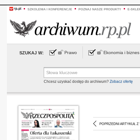
SZKOLENIA I KONFERENCJE
POZNAJ NASZE PRODUKTY
E-SKLE
Prawo
Ekonomia i biznes
SZUKAJ W:
Chcesz uzyskać dostęp do archiwum?
Zobacz ofertę
POPRZEDNI ARTYKUŁ Z