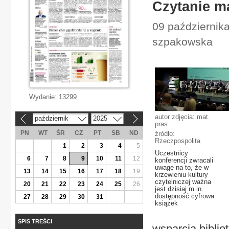
Czytanie ma
09 października
szpakowska
Wydanie:
13299
autor zdjęcia: mat.
październik
2025
«
»
pras.
PN
WT
ŚR
CZ
PT
SB
ND
źródło:
Rzeczpospolita
1
2
3
4
5
Uczestnicy
6
7
8
9
10
11
12
konferencji zwracali
uwagę na to, że w
13
14
15
16
17
18
19
krzewieniu kultury
czytelniczej ważna
20
21
22
23
24
25
26
jest dzisiaj m.in.
dostępność cyfrowa
27
28
29
30
31
książek
SPIS TREŚCI
wsparcia biblio