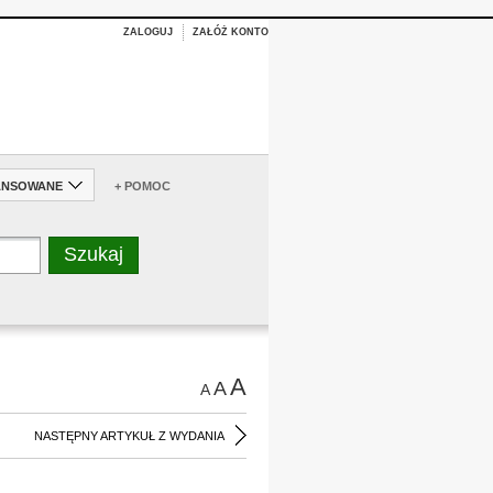
ZALOGUJ
ZAŁÓŻ KONTO
ANSOWANE
+ POMOC
A
A
A
NASTĘPNY ARTYKUŁ Z WYDANIA