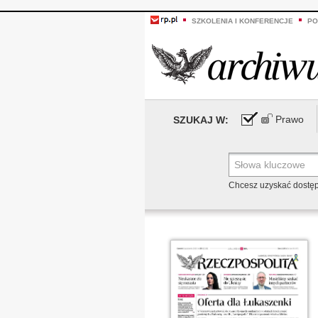
SZKOLENIA I KONFERENCJE
PO
Prawo
SZUKAJ W:
Chcesz uzyskać dostę