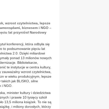
ek, wzrost czytelnictwa, lepsze
samorządami, biznesem i NGO –
pięciu lat przyniósł Narodowy
ytuł konferencji, która odbyła się
o to podsumowanie pięciu lat
ictwa 2.0. Dzięki miliardowi
otrzymały ponad 13 milionów nowych
ernizacje. Bibliotekarze,
nić te instytucje w centra kultury,
my zauważalny wzrost czytelnictwa,
zyzn w wieku produkcyjnym, lepsze
takich jak BLISKO, silne
m i NGO.
a, minister kultury i dziedzictwa
nych i prawie 10 tysięcy szkół
ło 13,5 miliona książek. To nie są
siążkę, i miliony dorosłych, którzy