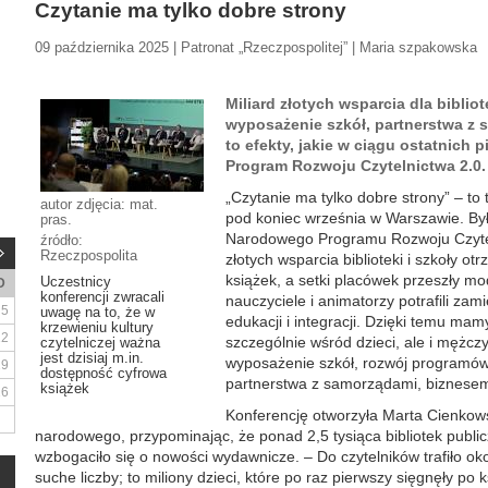
Czytanie ma tylko dobre strony
09 października 2025 | Patronat „Rzeczpospolitej” | Maria szpakowska
Miliard złotych wsparcia dla bibliot
wyposażenie szkół, partnerstwa z 
to efekty, jakie w ciągu ostatnich 
Program Rozwoju Czytelnictwa 2.0.
„Czytanie ma tylko dobre strony” – to t
autor zdjęcia: mat.
pod koniec września w Warszawie. Był
pras.
Narodowego Programu Rozwoju Czyteln
źródło:
Rzeczpospolita
złotych wsparcia biblioteki i szkoły 
książek, a setki placówek przeszły mod
Uczestnicy
D
konferencji zwracali
nauczyciele i animatorzy potrafili zamie
5
uwagę na to, że w
edukacji i integracji. Dzięki temu ma
krzewieniu kultury
12
szczególnie wśród dzieci, ale i mężc
czytelniczej ważna
jest dzisiaj m.in.
wyposażenie szkół, rozwój programów 
19
dostępność cyfrowa
partnerstwa z samorządami, biznese
książek
26
Konferencję otworzyła Marta Cienkowsk
narodowego, przypominając, że ponad 2,5 tysiąca bibliotek publicz
wzbogaciło się o nowości wydawnicze. – Do czytelników trafiło oko
suche liczby; to miliony dzieci, które po raz pierwszy sięgnęły po k