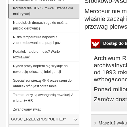
Środkowo-Wscho
Korzyści dla UE? Surowce i szansa dla
Mercosur nie m
motoryzacji
właśnie zaczął
Na polskich drogach będzie można
przewag pierws
puścić kierownicę
Niska temperatura napędziła
zapotrzebowanie na prąd i gaz
Dostęp do tr
Podatek na obronność? Warto
Archiwum Rz
rozmawiać
archiwalnyc
Rynek pracy dopiero się szykuje na
od 1993 roku
rewolucję sztucznej inteligencji
wzbogacone
Specjaliści wierzą RPP, przestrzeni do
obniżek stóp jest coraz mniej
Ponad milio
To rekruterzy są awangardą rewolucji AI
Zamów dostę
w branży HR
Zwariowany świat
GOŚĆ „RZECZPOSPOLITEJ”
Masz już wyku