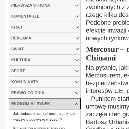
PIERWSZA STRONA
zwolnionych z z
czego kilku dos
KOMENTARZE
Podobne proble
KRAJ
efekcie inwazji
nowych rynków 
REKLAMA
Mercosur – 
ŚWIAT
Chinami
KULTURA
Na pytanie, jak
SPORT
Mercosurem, ek
KOMUNIKATY
bezpieczeństwo
interesów UE, d
PRAWO CO DNIA
– Punktem star
EKONOMIA I RYNEK
umowę musimy m
zaczęła i ten 
Jak skutecznie szukać nowej pracy i jak
walczyć o podwyżkę w 2026 r.?
Bartosz Urbani
Konkurencja wymusi spadek cen