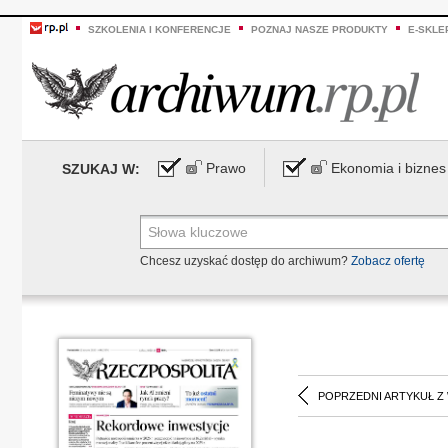
SZKOLENIA I KONFERENCJE
POZNAJ NASZE PRODUKTY
E-SKLE
Prawo
Ekonomia i biznes
SZUKAJ W:
Chcesz uzyskać dostęp do archiwum?
Zobacz ofertę
POPRZEDNI ARTYKUŁ Z