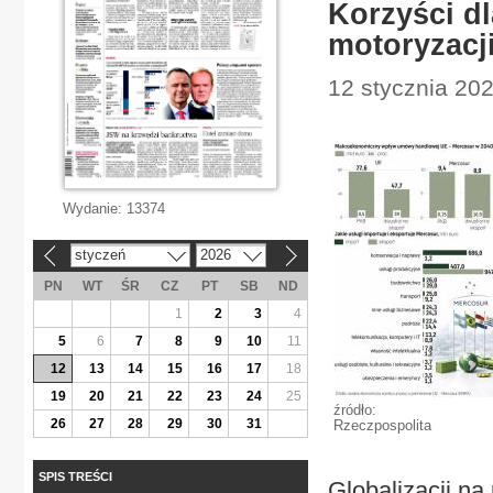
Korzyści d
motoryzacj
12 stycznia 202
Wydanie:
13374
styczeń
2026
«
»
PN
WT
ŚR
CZ
PT
SB
ND
1
2
3
4
5
6
7
8
9
10
11
12
13
14
15
16
17
18
19
20
21
22
23
24
25
źródło:
26
27
28
29
30
31
Rzeczpospolita
SPIS TREŚCI
Globalizacji na